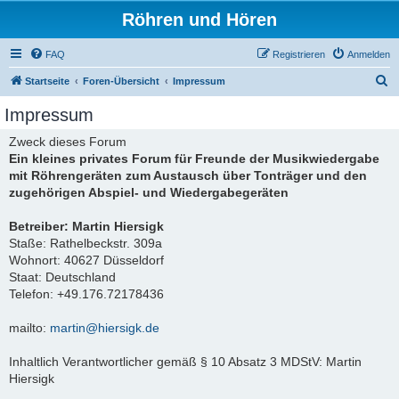
Röhren und Hören
FAQ
Registrieren
Anmelden
S
Startseite
Foren-Übersicht
Impressum
u
Impressum
c
Zweck dieses Forum
h
Ein kleines privates Forum für Freunde der Musikwiedergabe
e
mit Röhrengeräten zum Austausch über Tonträger und den
zugehörigen Abspiel- und Wiedergabegeräten
Betreiber: Martin Hiersigk
Staße: Rathelbeckstr. 309a
Wohnort: 40627 Düsseldorf
Staat: Deutschland
Telefon: +49.176.72178436
mailto:
martin@hiersigk.de
Inhaltlich Verantwortlicher gemäß § 10 Absatz 3 MDStV: Martin
Hiersigk