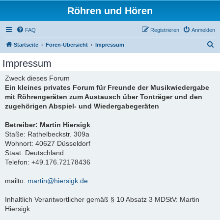
Röhren und Hören
FAQ
Registrieren
Anmelden
S
Startseite
Foren-Übersicht
Impressum
u
Impressum
c
Zweck dieses Forum
h
Ein kleines privates Forum für Freunde der Musikwiedergabe
e
mit Röhrengeräten zum Austausch über Tonträger und den
zugehörigen Abspiel- und Wiedergabegeräten
Betreiber: Martin Hiersigk
Staße: Rathelbeckstr. 309a
Wohnort: 40627 Düsseldorf
Staat: Deutschland
Telefon: +49.176.72178436
mailto:
martin@hiersigk.de
Inhaltlich Verantwortlicher gemäß § 10 Absatz 3 MDStV: Martin
Hiersigk