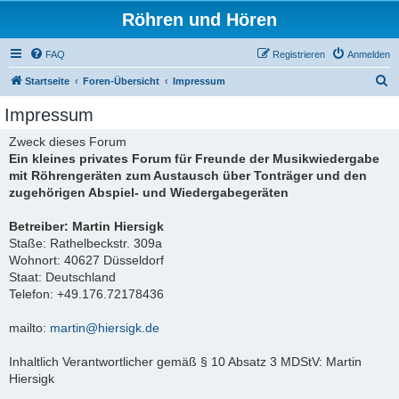
Röhren und Hören
FAQ
Registrieren
Anmelden
S
Startseite
Foren-Übersicht
Impressum
u
Impressum
c
Zweck dieses Forum
h
Ein kleines privates Forum für Freunde der Musikwiedergabe
e
mit Röhrengeräten zum Austausch über Tonträger und den
zugehörigen Abspiel- und Wiedergabegeräten
Betreiber: Martin Hiersigk
Staße: Rathelbeckstr. 309a
Wohnort: 40627 Düsseldorf
Staat: Deutschland
Telefon: +49.176.72178436
mailto:
martin@hiersigk.de
Inhaltlich Verantwortlicher gemäß § 10 Absatz 3 MDStV: Martin
Hiersigk