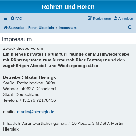
Röhren und Hören
FAQ
Registrieren
Anmelden
S
Startseite
Foren-Übersicht
Impressum
u
Impressum
c
Zweck dieses Forum
h
Ein kleines privates Forum für Freunde der Musikwiedergabe
e
mit Röhrengeräten zum Austausch über Tonträger und den
zugehörigen Abspiel- und Wiedergabegeräten
Betreiber: Martin Hiersigk
Staße: Rathelbeckstr. 309a
Wohnort: 40627 Düsseldorf
Staat: Deutschland
Telefon: +49.176.72178436
mailto:
martin@hiersigk.de
Inhaltlich Verantwortlicher gemäß § 10 Absatz 3 MDStV: Martin
Hiersigk