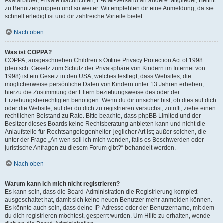
Avatarbilder, Private Nachrichten, E-Mail-Versand an andere Mitglieder, Beitritt
zu Benutzergruppen und so weiter. Wir empfehlen dir eine Anmeldung, da sie
schnell erledigt ist und dir zahlreiche Vorteile bietet.
Nach oben
Was ist COPPA?
COPPA, ausgeschrieben Children’s Online Privacy Protection Act of 1998
(deutsch: Gesetz zum Schutz der Privatsphäre von Kindern im Internet von
1998) ist ein Gesetz in den USA, welches festlegt, dass Websites, die
möglicherweise persönliche Daten von Kindern unter 13 Jahren erheben,
hierzu die Zustimmung der Eltern beziehungsweise des oder der
Erziehungsberechtigten benötigen. Wenn du dir unsicher bist, ob dies auf dich
oder die Website, auf der du dich zu registrieren versuchst, zutrifft, ziehe einen
rechtlichen Beistand zu Rate. Bitte beachte, dass phpBB Limited und der
Besitzer dieses Boards keine Rechtsberatung anbieten kann und nicht die
Anlaufstelle für Rechtsangelegenheiten jeglicher Art ist; außer solchen, die
unter der Frage „An wen soll ich mich wenden, falls es Beschwerden oder
juristische Anfragen zu diesem Forum gibt?“ behandelt werden.
Nach oben
Warum kann ich mich nicht registrieren?
Es kann sein, dass die Board-Administration die Registrierung komplett
ausgeschaltet hat, damit sich keine neuen Benutzer mehr anmelden können.
Es könnte auch sein, dass deine IP-Adresse oder der Benutzername, mit dem
du dich registrieren möchtest, gesperrt wurden. Um Hilfe zu erhalten, wende