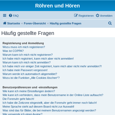
Röhren und Hören
FAQ
Registrieren
Anmelden
S
Startseite
Foren-Übersicht
Häufig gestellte Fragen
u
Häufig gestellte Fragen
c
h
Registrierung und Anmeldung
Wozu muss ich mich registrieren?
e
Was ist COPPA?
Warum kann ich mich nicht registrieren?
Ich habe mich registriert, kann mich aber nicht anmelden!
Warum kann ich mich nicht anmelden?
Ich habe mich vor einiger Zeit registriert, kann mich aber nicht mehr anmelden?!
Ich habe mein Passwort vergessen!
Warum werde ich automatisch abgemeldet?
Wozu ist die Funktion „Alle Cookies löschen“?
Benutzerpräferenzen und -einstellungen
Wie kann ich meine Einstellungen ändern?
Wie kann ich verhindern, dass mein Benutzername in der Online-Liste auftaucht?
Die Forenuhr geht falsch!
Ich habe die Zeitzone eingestellt, aber die Forenuhr geht immer noch falsch!
Meine Sprache steht auf diesem Board nicht zur Auswahl!
Was sind das für Bilder, die bei meinem Benutzernamen angezeigt werden?
Wie verwende ich einen Avatar?