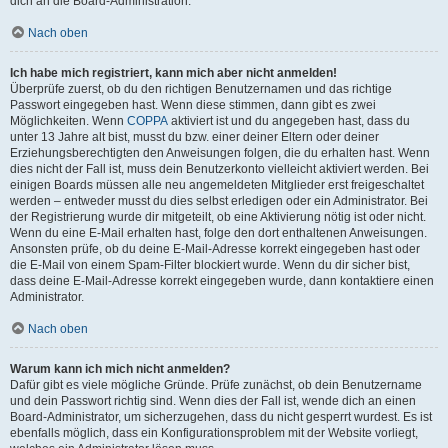
dich an die Board-Administration.
Nach oben
Ich habe mich registriert, kann mich aber nicht anmelden!
Überprüfe zuerst, ob du den richtigen Benutzernamen und das richtige
Passwort eingegeben hast. Wenn diese stimmen, dann gibt es zwei
Möglichkeiten. Wenn
COPPA
aktiviert ist und du angegeben hast, dass du
unter 13 Jahre alt bist, musst du bzw. einer deiner Eltern oder deiner
Erziehungsberechtigten den Anweisungen folgen, die du erhalten hast. Wenn
dies nicht der Fall ist, muss dein Benutzerkonto vielleicht aktiviert werden. Bei
einigen Boards müssen alle neu angemeldeten Mitglieder erst freigeschaltet
werden – entweder musst du dies selbst erledigen oder ein Administrator. Bei
der Registrierung wurde dir mitgeteilt, ob eine Aktivierung nötig ist oder nicht.
Wenn du eine E-Mail erhalten hast, folge den dort enthaltenen Anweisungen.
Ansonsten prüfe, ob du deine E-Mail-Adresse korrekt eingegeben hast oder
die E-Mail von einem Spam-Filter blockiert wurde. Wenn du dir sicher bist,
dass deine E-Mail-Adresse korrekt eingegeben wurde, dann kontaktiere einen
Administrator.
Nach oben
Warum kann ich mich nicht anmelden?
Dafür gibt es viele mögliche Gründe. Prüfe zunächst, ob dein Benutzername
und dein Passwort richtig sind. Wenn dies der Fall ist, wende dich an einen
Board-Administrator, um sicherzugehen, dass du nicht gesperrt wurdest. Es ist
ebenfalls möglich, dass ein Konfigurationsproblem mit der Website vorliegt,