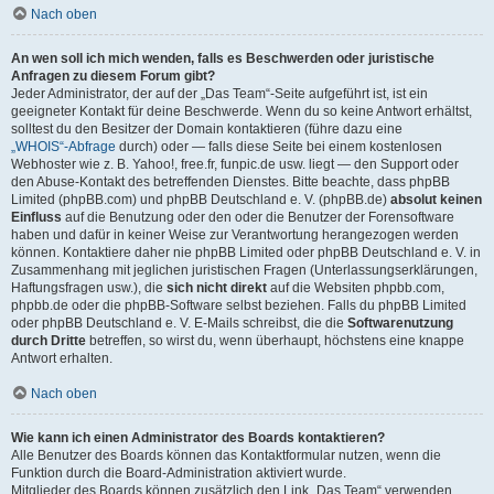
Nach oben
An wen soll ich mich wenden, falls es Beschwerden oder juristische
Anfragen zu diesem Forum gibt?
Jeder Administrator, der auf der „Das Team“-Seite aufgeführt ist, ist ein
geeigneter Kontakt für deine Beschwerde. Wenn du so keine Antwort erhältst,
solltest du den Besitzer der Domain kontaktieren (führe dazu eine
„WHOIS“-Abfrage
durch) oder — falls diese Seite bei einem kostenlosen
Webhoster wie z. B. Yahoo!, free.fr, funpic.de usw. liegt — den Support oder
den Abuse-Kontakt des betreffenden Dienstes. Bitte beachte, dass phpBB
Limited (phpBB.com) und phpBB Deutschland e. V. (phpBB.de)
absolut keinen
Einfluss
auf die Benutzung oder den oder die Benutzer der Forensoftware
haben und dafür in keiner Weise zur Verantwortung herangezogen werden
können. Kontaktiere daher nie phpBB Limited oder phpBB Deutschland e. V. in
Zusammenhang mit jeglichen juristischen Fragen (Unterlassungserklärungen,
Haftungsfragen usw.), die
sich nicht direkt
auf die Websiten phpbb.com,
phpbb.de oder die phpBB-Software selbst beziehen. Falls du phpBB Limited
oder phpBB Deutschland e. V. E-Mails schreibst, die die
Softwarenutzung
durch Dritte
betreffen, so wirst du, wenn überhaupt, höchstens eine knappe
Antwort erhalten.
Nach oben
Wie kann ich einen Administrator des Boards kontaktieren?
Alle Benutzer des Boards können das Kontaktformular nutzen, wenn die
Funktion durch die Board-Administration aktiviert wurde.
Mitglieder des Boards können zusätzlich den Link „Das Team“ verwenden.