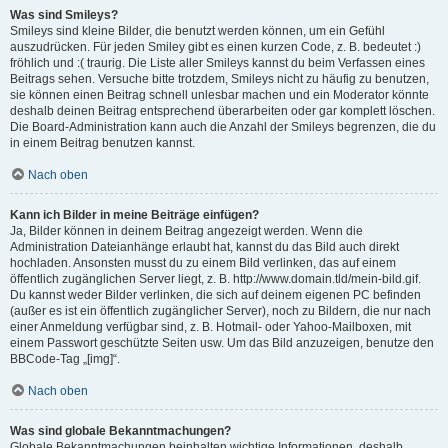
Was sind Smileys?
Smileys sind kleine Bilder, die benutzt werden können, um ein Gefühl
auszudrücken. Für jeden Smiley gibt es einen kurzen Code, z. B. bedeutet :)
fröhlich und :( traurig. Die Liste aller Smileys kannst du beim Verfassen eines
Beitrags sehen. Versuche bitte trotzdem, Smileys nicht zu häufig zu benutzen,
sie können einen Beitrag schnell unlesbar machen und ein Moderator könnte
deshalb deinen Beitrag entsprechend überarbeiten oder gar komplett löschen.
Die Board-Administration kann auch die Anzahl der Smileys begrenzen, die du
in einem Beitrag benutzen kannst.
Nach oben
Kann ich Bilder in meine Beiträge einfügen?
Ja, Bilder können in deinem Beitrag angezeigt werden. Wenn die
Administration Dateianhänge erlaubt hat, kannst du das Bild auch direkt
hochladen. Ansonsten musst du zu einem Bild verlinken, das auf einem
öffentlich zugänglichen Server liegt, z. B. http://www.domain.tld/mein-bild.gif.
Du kannst weder Bilder verlinken, die sich auf deinem eigenen PC befinden
(außer es ist ein öffentlich zugänglicher Server), noch zu Bildern, die nur nach
einer Anmeldung verfügbar sind, z. B. Hotmail- oder Yahoo-Mailboxen, mit
einem Passwort geschützte Seiten usw. Um das Bild anzuzeigen, benutze den
BBCode-Tag „[img]“.
Nach oben
Was sind globale Bekanntmachungen?
Globale Bekanntmachungen beinhalten wichtige Informationen, deshalb