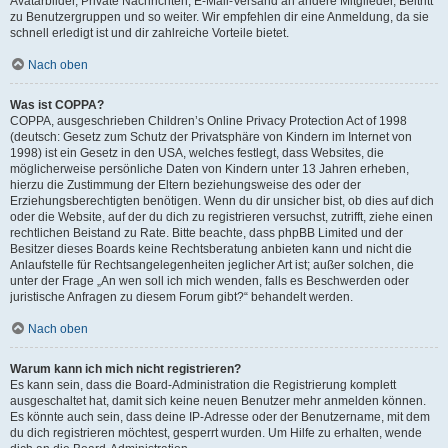
Avatarbilder, Private Nachrichten, E-Mail-Versand an andere Mitglieder, Beitritt
zu Benutzergruppen und so weiter. Wir empfehlen dir eine Anmeldung, da sie
schnell erledigt ist und dir zahlreiche Vorteile bietet.
Nach oben
Was ist COPPA?
COPPA, ausgeschrieben Children’s Online Privacy Protection Act of 1998
(deutsch: Gesetz zum Schutz der Privatsphäre von Kindern im Internet von
1998) ist ein Gesetz in den USA, welches festlegt, dass Websites, die
möglicherweise persönliche Daten von Kindern unter 13 Jahren erheben,
hierzu die Zustimmung der Eltern beziehungsweise des oder der
Erziehungsberechtigten benötigen. Wenn du dir unsicher bist, ob dies auf dich
oder die Website, auf der du dich zu registrieren versuchst, zutrifft, ziehe einen
rechtlichen Beistand zu Rate. Bitte beachte, dass phpBB Limited und der
Besitzer dieses Boards keine Rechtsberatung anbieten kann und nicht die
Anlaufstelle für Rechtsangelegenheiten jeglicher Art ist; außer solchen, die
unter der Frage „An wen soll ich mich wenden, falls es Beschwerden oder
juristische Anfragen zu diesem Forum gibt?“ behandelt werden.
Nach oben
Warum kann ich mich nicht registrieren?
Es kann sein, dass die Board-Administration die Registrierung komplett
ausgeschaltet hat, damit sich keine neuen Benutzer mehr anmelden können.
Es könnte auch sein, dass deine IP-Adresse oder der Benutzername, mit dem
du dich registrieren möchtest, gesperrt wurden. Um Hilfe zu erhalten, wende