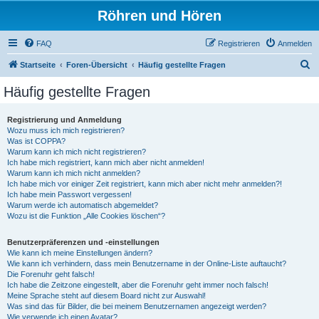
Röhren und Hören
FAQ
Registrieren
Anmelden
S
Startseite
Foren-Übersicht
Häufig gestellte Fragen
u
Häufig gestellte Fragen
c
h
Registrierung und Anmeldung
Wozu muss ich mich registrieren?
e
Was ist COPPA?
Warum kann ich mich nicht registrieren?
Ich habe mich registriert, kann mich aber nicht anmelden!
Warum kann ich mich nicht anmelden?
Ich habe mich vor einiger Zeit registriert, kann mich aber nicht mehr anmelden?!
Ich habe mein Passwort vergessen!
Warum werde ich automatisch abgemeldet?
Wozu ist die Funktion „Alle Cookies löschen“?
Benutzerpräferenzen und -einstellungen
Wie kann ich meine Einstellungen ändern?
Wie kann ich verhindern, dass mein Benutzername in der Online-Liste auftaucht?
Die Forenuhr geht falsch!
Ich habe die Zeitzone eingestellt, aber die Forenuhr geht immer noch falsch!
Meine Sprache steht auf diesem Board nicht zur Auswahl!
Was sind das für Bilder, die bei meinem Benutzernamen angezeigt werden?
Wie verwende ich einen Avatar?