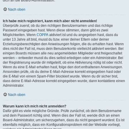
dich an die Board-Administration.
Nach oben
Ich habe mich registriert, kann mich aber nicht anmelden!
Überprüfe zuerst, ob du den richtigen Benutzernamen und das richtige
Passwort eingegeben hast. Wenn diese stimmen, dann gibt es zwei
Möglichkeiten. Wenn
COPPA
aktiviert ist und du angegeben hast, dass du
unter 13 Jahre alt bist, musst du bzw. einer deiner Eltern oder deiner
Erziehungsberechtigten den Anweisungen folgen, die du erhalten hast. Wenn
dies nicht der Fall ist, muss dein Benutzerkonto vielleicht aktiviert werden. Bei
einigen Boards müssen alle neu angemeldeten Mitglieder erst freigeschaltet
werden – entweder musst du dies selbst erledigen oder ein Administrator. Bei
der Registrierung wurde dir mitgeteilt, ob eine Aktivierung nötig ist oder nicht.
Wenn du eine E-Mail erhalten hast, folge den dort enthaltenen Anweisungen.
Ansonsten prüfe, ob du deine E-Mail-Adresse korrekt eingegeben hast oder
die E-Mail von einem Spam-Filter blockiert wurde. Wenn du dir sicher bist,
dass deine E-Mail-Adresse korrekt eingegeben wurde, dann kontaktiere einen
Administrator.
Nach oben
Warum kann ich mich nicht anmelden?
Dafür gibt es viele mögliche Gründe. Prüfe zunächst, ob dein Benutzername
und dein Passwort richtig sind. Wenn dies der Fall ist, wende dich an einen
Board-Administrator, um sicherzugehen, dass du nicht gesperrt wurdest. Es ist
ebenfalls möglich, dass ein Konfigurationsproblem mit der Website vorliegt,