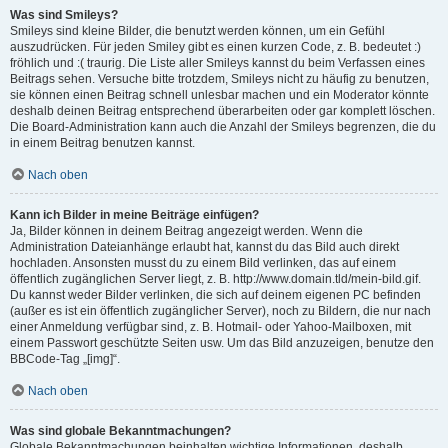
Was sind Smileys?
Smileys sind kleine Bilder, die benutzt werden können, um ein Gefühl
auszudrücken. Für jeden Smiley gibt es einen kurzen Code, z. B. bedeutet :)
fröhlich und :( traurig. Die Liste aller Smileys kannst du beim Verfassen eines
Beitrags sehen. Versuche bitte trotzdem, Smileys nicht zu häufig zu benutzen,
sie können einen Beitrag schnell unlesbar machen und ein Moderator könnte
deshalb deinen Beitrag entsprechend überarbeiten oder gar komplett löschen.
Die Board-Administration kann auch die Anzahl der Smileys begrenzen, die du
in einem Beitrag benutzen kannst.
Nach oben
Kann ich Bilder in meine Beiträge einfügen?
Ja, Bilder können in deinem Beitrag angezeigt werden. Wenn die
Administration Dateianhänge erlaubt hat, kannst du das Bild auch direkt
hochladen. Ansonsten musst du zu einem Bild verlinken, das auf einem
öffentlich zugänglichen Server liegt, z. B. http://www.domain.tld/mein-bild.gif.
Du kannst weder Bilder verlinken, die sich auf deinem eigenen PC befinden
(außer es ist ein öffentlich zugänglicher Server), noch zu Bildern, die nur nach
einer Anmeldung verfügbar sind, z. B. Hotmail- oder Yahoo-Mailboxen, mit
einem Passwort geschützte Seiten usw. Um das Bild anzuzeigen, benutze den
BBCode-Tag „[img]“.
Nach oben
Was sind globale Bekanntmachungen?
Globale Bekanntmachungen beinhalten wichtige Informationen, deshalb