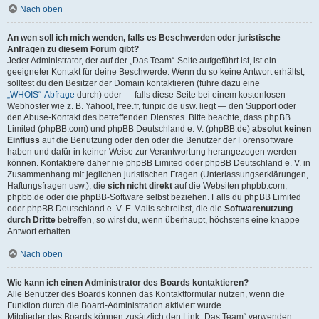
Nach oben
An wen soll ich mich wenden, falls es Beschwerden oder juristische
Anfragen zu diesem Forum gibt?
Jeder Administrator, der auf der „Das Team“-Seite aufgeführt ist, ist ein
geeigneter Kontakt für deine Beschwerde. Wenn du so keine Antwort erhältst,
solltest du den Besitzer der Domain kontaktieren (führe dazu eine
„WHOIS“-Abfrage
durch) oder — falls diese Seite bei einem kostenlosen
Webhoster wie z. B. Yahoo!, free.fr, funpic.de usw. liegt — den Support oder
den Abuse-Kontakt des betreffenden Dienstes. Bitte beachte, dass phpBB
Limited (phpBB.com) und phpBB Deutschland e. V. (phpBB.de)
absolut keinen
Einfluss
auf die Benutzung oder den oder die Benutzer der Forensoftware
haben und dafür in keiner Weise zur Verantwortung herangezogen werden
können. Kontaktiere daher nie phpBB Limited oder phpBB Deutschland e. V. in
Zusammenhang mit jeglichen juristischen Fragen (Unterlassungserklärungen,
Haftungsfragen usw.), die
sich nicht direkt
auf die Websiten phpbb.com,
phpbb.de oder die phpBB-Software selbst beziehen. Falls du phpBB Limited
oder phpBB Deutschland e. V. E-Mails schreibst, die die
Softwarenutzung
durch Dritte
betreffen, so wirst du, wenn überhaupt, höchstens eine knappe
Antwort erhalten.
Nach oben
Wie kann ich einen Administrator des Boards kontaktieren?
Alle Benutzer des Boards können das Kontaktformular nutzen, wenn die
Funktion durch die Board-Administration aktiviert wurde.
Mitglieder des Boards können zusätzlich den Link „Das Team“ verwenden.