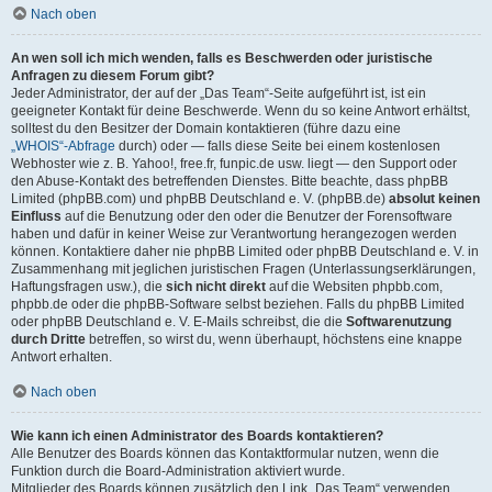
Nach oben
An wen soll ich mich wenden, falls es Beschwerden oder juristische
Anfragen zu diesem Forum gibt?
Jeder Administrator, der auf der „Das Team“-Seite aufgeführt ist, ist ein
geeigneter Kontakt für deine Beschwerde. Wenn du so keine Antwort erhältst,
solltest du den Besitzer der Domain kontaktieren (führe dazu eine
„WHOIS“-Abfrage
durch) oder — falls diese Seite bei einem kostenlosen
Webhoster wie z. B. Yahoo!, free.fr, funpic.de usw. liegt — den Support oder
den Abuse-Kontakt des betreffenden Dienstes. Bitte beachte, dass phpBB
Limited (phpBB.com) und phpBB Deutschland e. V. (phpBB.de)
absolut keinen
Einfluss
auf die Benutzung oder den oder die Benutzer der Forensoftware
haben und dafür in keiner Weise zur Verantwortung herangezogen werden
können. Kontaktiere daher nie phpBB Limited oder phpBB Deutschland e. V. in
Zusammenhang mit jeglichen juristischen Fragen (Unterlassungserklärungen,
Haftungsfragen usw.), die
sich nicht direkt
auf die Websiten phpbb.com,
phpbb.de oder die phpBB-Software selbst beziehen. Falls du phpBB Limited
oder phpBB Deutschland e. V. E-Mails schreibst, die die
Softwarenutzung
durch Dritte
betreffen, so wirst du, wenn überhaupt, höchstens eine knappe
Antwort erhalten.
Nach oben
Wie kann ich einen Administrator des Boards kontaktieren?
Alle Benutzer des Boards können das Kontaktformular nutzen, wenn die
Funktion durch die Board-Administration aktiviert wurde.
Mitglieder des Boards können zusätzlich den Link „Das Team“ verwenden.