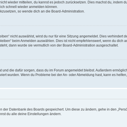
 nicht wieder mitteilen, du kannst es jedoch zurücksetzen. Dies machst du, indem 
 dich schnell wieder anmelden können.
ückzusetzen, so wende dich an die Board-Administration.
en“ nicht auswählst, wirst du nur für eine Sitzung angemeldet. Dies verhindert 
leiben“ beim Anmelden auswählen. Dies ist nicht empfehlenswert, wenn du dich an
 steht, dann wurde sie vermutlich von der Board-Administration ausgeschaltet.
 hat und die dafür sorgen, dass du im Forum angemeldet bleibst. Außerdem ermögli
tiviert wurden. Wenn du Probleme bei der An- oder Abmeldung hast, kann es helfen
n in der Datenbank des Boards gespeichert. Um diese zu ändern, gehe in den „Persö
nst du alle deine Einstellungen ändern.