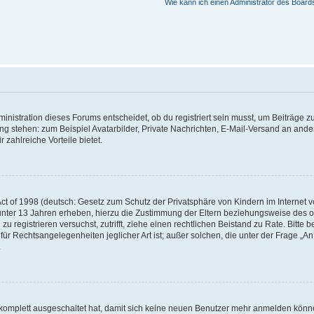
Wie kann ich einen Administrator des Board
istration dieses Forums entscheidet, ob du registriert sein musst, um Beiträge zu s
ung stehen: zum Beispiel Avatarbilder, Private Nachrichten, E-Mail-Versand an ander
 zahlreiche Vorteile bietet.
t of 1998 (deutsch: Gesetz zum Schutz der Privatsphäre von Kindern im Internet vo
unter 13 Jahren erheben, hierzu die Zustimmung der Eltern beziehungsweise des o
h zu registrieren versuchst, zutrifft, ziehe einen rechtlichen Beistand zu Rate. Bit
für Rechtsangelegenheiten jeglicher Art ist; außer solchen, die unter der Frage „
.
g komplett ausgeschaltet hat, damit sich keine neuen Benutzer mehr anmelden könn