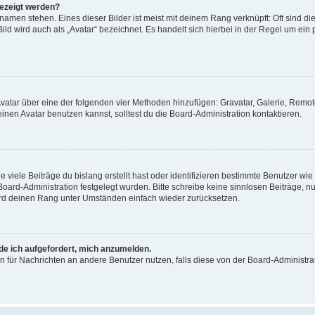
gezeigt werden?
amen stehen. Eines dieser Bilder ist meist mit deinem Rang verknüpft: Oft sind di
ld wird auch als „Avatar“ bezeichnet. Es handelt sich hierbei in der Regel um ein
 Avatar über eine der folgenden vier Methoden hinzufügen: Gravatar, Galerie, Rem
en Avatar benutzen kannst, solltest du die Board-Administration kontaktieren.
viele Beiträge du bislang erstellt hast oder identifizieren bestimmte Benutzer w
 Board-Administration festgelegt wurden. Bitte schreibe keine sinnlosen Beiträge
wird deinen Rang unter Umständen einfach wieder zurücksetzen.
rde ich aufgefordert, mich anzumelden.
ion für Nachrichten an andere Benutzer nutzen, falls diese von der Board-Administ