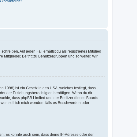
s kontaktieren?
chreiben. Auf jeden Fall erhältst du als registriertes Mitglied
e Mitglieder, Beitritt zu Benutzergruppen und so weiter. Wir
n 1998) ist ein Gesetz in den USA, welches festlegt, dass
der der Erziehungsberechtigten benötigen. Wenn du dir
te beachte, dass phpBB Limited und der Besitzer dieses Boards
An wen soll ich mich wenden, falls es Beschwerden oder
en. Es könnte auch sein, dass deine IP-Adresse oder der