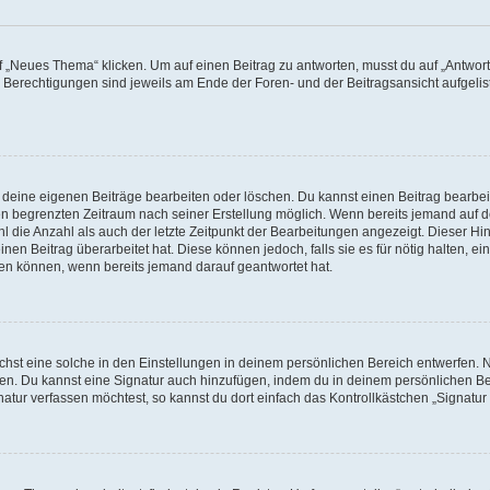
„Neues Thema“ klicken. Um auf einen Beitrag zu antworten, musst du auf „Antworte
e Berechtigungen sind jeweils am Ende der Foren- und der Beitragsansicht aufgeliste
r deine eigenen Beiträge bearbeiten oder löschen. Du kannst einen Beitrag bearbe
inen begrenzten Zeitraum nach seiner Erstellung möglich. Wenn bereits jemand auf de
 die Anzahl als auch der letzte Zeitpunkt der Bearbeitungen angezeigt. Dieser Hi
en Beitrag überarbeitet hat. Diese können jedoch, falls sie es für nötig halten, ei
hen können, wenn bereits jemand darauf geantwortet hat.
st eine solche in den Einstellungen in deinem persönlichen Bereich entwerfen. Na
eren. Du kannst eine Signatur auch hinzufügen, indem du in deinem persönlichen 
atur verfassen möchtest, so kannst du dort einfach das Kontrollkästchen „Signatu