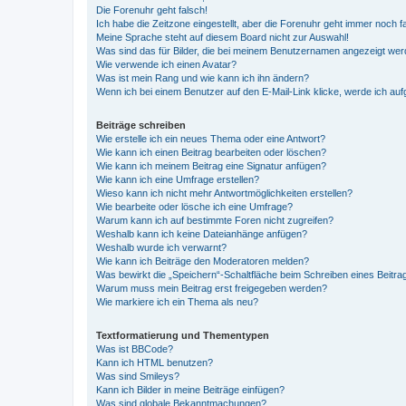
Die Forenuhr geht falsch!
Ich habe die Zeitzone eingestellt, aber die Forenuhr geht immer noch f
Meine Sprache steht auf diesem Board nicht zur Auswahl!
Was sind das für Bilder, die bei meinem Benutzernamen angezeigt we
Wie verwende ich einen Avatar?
Was ist mein Rang und wie kann ich ihn ändern?
Wenn ich bei einem Benutzer auf den E-Mail-Link klicke, werde ich au
Beiträge schreiben
Wie erstelle ich ein neues Thema oder eine Antwort?
Wie kann ich einen Beitrag bearbeiten oder löschen?
Wie kann ich meinem Beitrag eine Signatur anfügen?
Wie kann ich eine Umfrage erstellen?
Wieso kann ich nicht mehr Antwortmöglichkeiten erstellen?
Wie bearbeite oder lösche ich eine Umfrage?
Warum kann ich auf bestimmte Foren nicht zugreifen?
Weshalb kann ich keine Dateianhänge anfügen?
Weshalb wurde ich verwarnt?
Wie kann ich Beiträge den Moderatoren melden?
Was bewirkt die „Speichern“-Schaltfläche beim Schreiben eines Beitra
Warum muss mein Beitrag erst freigegeben werden?
Wie markiere ich ein Thema als neu?
Textformatierung und Thementypen
Was ist BBCode?
Kann ich HTML benutzen?
Was sind Smileys?
Kann ich Bilder in meine Beiträge einfügen?
Was sind globale Bekanntmachungen?