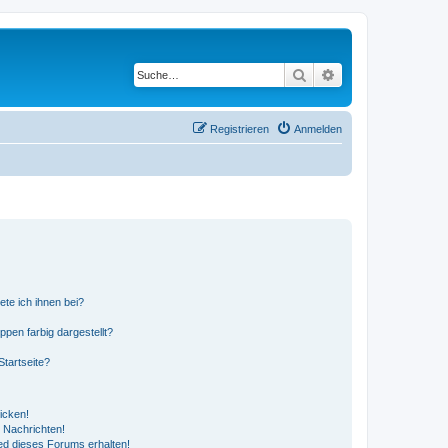
Suche
Erweiterte Suche
Registrieren
Anmelden
ete ich ihnen bei?
en farbig dargestellt?
tartseite?
icken!
 Nachrichten!
ed dieses Forums erhalten!