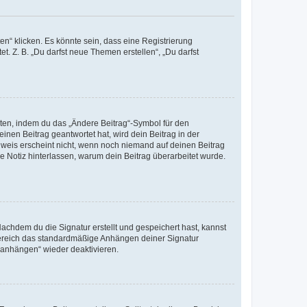
n“ klicken. Es könnte sein, dass eine Registrierung
t. Z. B. „Du darfst neue Themen erstellen“, „Du darfst
iten, indem du das „Ändere Beitrag“-Symbol für den
inen Beitrag geantwortet hat, wird dein Beitrag in der
nweis erscheint nicht, wenn noch niemand auf deinen Beitrag
ne Notiz hinterlassen, warum dein Beitrag überarbeitet wurde.
chdem du die Signatur erstellt und gespeichert hast, kannst
Bereich das standardmäßige Anhängen deiner Signatur
r anhängen“ wieder deaktivieren.