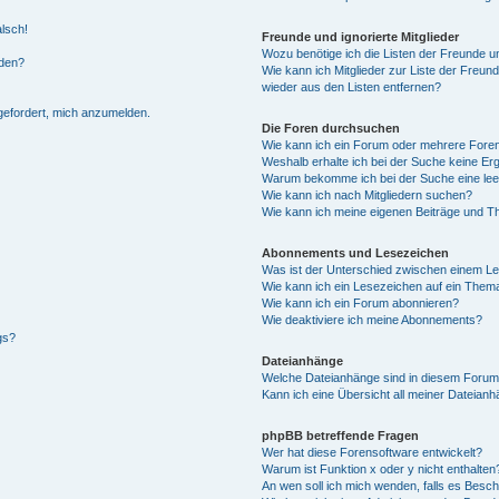
alsch!
Freunde und ignorierte Mitglieder
Wozu benötige ich die Listen der Freunde un
rden?
Wie kann ich Mitglieder zur Liste der Freund
wieder aus den Listen entfernen?
fgefordert, mich anzumelden.
Die Foren durchsuchen
Wie kann ich ein Forum oder mehrere For
Weshalb erhalte ich bei der Suche keine Er
Warum bekomme ich bei der Suche eine lee
Wie kann ich nach Mitgliedern suchen?
Wie kann ich meine eigenen Beiträge und T
Abonnements und Lesezeichen
Was ist der Unterschied zwischen einem L
Wie kann ich ein Lesezeichen auf ein Them
Wie kann ich ein Forum abonnieren?
Wie deaktiviere ich meine Abonnements?
gs?
Dateianhänge
Welche Dateianhänge sind in diesem Forum
Kann ich eine Übersicht all meiner Dateian
phpBB betreffende Fragen
Wer hat diese Forensoftware entwickelt?
Warum ist Funktion x oder y nicht enthalten
An wen soll ich mich wenden, falls es Besc