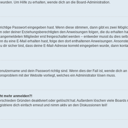
 wurden. Um Hilfe zu erhalten, wende dich an die Board-Administration.
 richtige Passwort eingegeben hast. Wenn diese stimmen, dann gibt es zwei Mögl
tern oder deiner Erziehungsberechtigten den Anweisungen folgen, die du erhalten ha
u angemeldeten Mitglieder erst freigeschaltet werden – entweder musst du dies selbs
. Wenn du eine E-Mail erhalten hast, folge den dort enthaltenen Anweisungen. Ansons
 dir sicher bist, dass deine E-Mail-Adresse korrekt eingegeben wurde, dann kontak
Benutzername und dein Passwort richtig sind. Wenn dies der Fall ist, wende dich a
ionsproblem mit der Website vorliegt, welches ein Administrator lösen muss.
icht mehr anmelden?!
erschieden Gründen deaktiviert oder gelöscht hat. Außerdem löschen viele Boards r
triere dich einfach erneut und nimm aktiv an den Diskussionen teil!