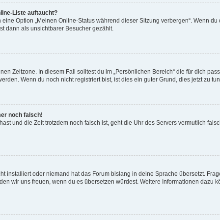
ine-Liste auftaucht?
n eine Option „Meinen Online-Status während dieser Sitzung verbergen“. Wenn du d
st dann als unsichtbarer Besucher gezählt.
en Zeitzone. In diesem Fall solltest du im „Persönlichen Bereich“ die für dich passe
den. Wenn du noch nicht registriert bist, ist dies ein guter Grund, dies jetzt zu tun
mer noch falsch!
t hast und die Zeit trotzdem noch falsch ist, geht die Uhr des Servers vermutlich fal
t installiert oder niemand hat das Forum bislang in deine Sprache übersetzt. Frag
, würden wir uns freuen, wenn du es übersetzen würdest. Weitere Informationen dazu