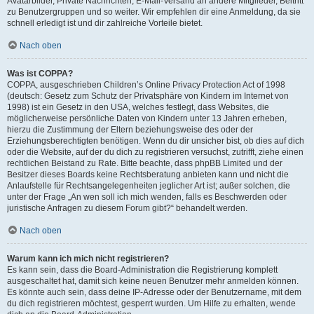
Avatarbilder, Private Nachrichten, E-Mail-Versand an andere Mitglieder, Beitritt
zu Benutzergruppen und so weiter. Wir empfehlen dir eine Anmeldung, da sie
schnell erledigt ist und dir zahlreiche Vorteile bietet.
Nach oben
Was ist COPPA?
COPPA, ausgeschrieben Children’s Online Privacy Protection Act of 1998
(deutsch: Gesetz zum Schutz der Privatsphäre von Kindern im Internet von
1998) ist ein Gesetz in den USA, welches festlegt, dass Websites, die
möglicherweise persönliche Daten von Kindern unter 13 Jahren erheben,
hierzu die Zustimmung der Eltern beziehungsweise des oder der
Erziehungsberechtigten benötigen. Wenn du dir unsicher bist, ob dies auf dich
oder die Website, auf der du dich zu registrieren versuchst, zutrifft, ziehe einen
rechtlichen Beistand zu Rate. Bitte beachte, dass phpBB Limited und der
Besitzer dieses Boards keine Rechtsberatung anbieten kann und nicht die
Anlaufstelle für Rechtsangelegenheiten jeglicher Art ist; außer solchen, die
unter der Frage „An wen soll ich mich wenden, falls es Beschwerden oder
juristische Anfragen zu diesem Forum gibt?“ behandelt werden.
Nach oben
Warum kann ich mich nicht registrieren?
Es kann sein, dass die Board-Administration die Registrierung komplett
ausgeschaltet hat, damit sich keine neuen Benutzer mehr anmelden können.
Es könnte auch sein, dass deine IP-Adresse oder der Benutzername, mit dem
du dich registrieren möchtest, gesperrt wurden. Um Hilfe zu erhalten, wende