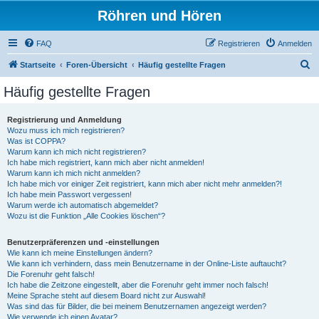
Röhren und Hören
FAQ
Registrieren
Anmelden
S
Startseite
Foren-Übersicht
Häufig gestellte Fragen
u
Häufig gestellte Fragen
c
h
Registrierung und Anmeldung
Wozu muss ich mich registrieren?
e
Was ist COPPA?
Warum kann ich mich nicht registrieren?
Ich habe mich registriert, kann mich aber nicht anmelden!
Warum kann ich mich nicht anmelden?
Ich habe mich vor einiger Zeit registriert, kann mich aber nicht mehr anmelden?!
Ich habe mein Passwort vergessen!
Warum werde ich automatisch abgemeldet?
Wozu ist die Funktion „Alle Cookies löschen“?
Benutzerpräferenzen und -einstellungen
Wie kann ich meine Einstellungen ändern?
Wie kann ich verhindern, dass mein Benutzername in der Online-Liste auftaucht?
Die Forenuhr geht falsch!
Ich habe die Zeitzone eingestellt, aber die Forenuhr geht immer noch falsch!
Meine Sprache steht auf diesem Board nicht zur Auswahl!
Was sind das für Bilder, die bei meinem Benutzernamen angezeigt werden?
Wie verwende ich einen Avatar?