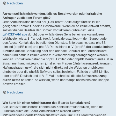
Nach oben
An wen soll ich mich wenden, falls es Beschwerden oder juristische
Anfragen zu diesem Forum gibt?
Jeder Administrator, der auf der „Das Team“-Seite aufgeführt ist, ist ein
geeigneter Kontakt für deine Beschwerde. Wenn du so keine Antwort erhältst,
solltest du den Besitzer der Domain kontaktieren (führe dazu eine
„WHOIS“-Abfrage
durch) oder — falls diese Seite bei einem kostenlosen
Webhoster wie z. B. Yahoo!, free.fr, funpic.de usw. liegt — den Support oder
den Abuse-Kontakt des betreffenden Dienstes. Bitte beachte, dass phpBB
Limited (phpBB.com) und phpBB Deutschland e. V. (phpBB.de)
absolut keinen
Einfluss
auf die Benutzung oder den oder die Benutzer der Forensoftware
haben und dafür in keiner Weise zur Verantwortung herangezogen werden
können. Kontaktiere daher nie phpBB Limited oder phpBB Deutschland e. V. in
Zusammenhang mit jeglichen juristischen Fragen (Unterlassungserklärungen,
Haftungsfragen usw.), die
sich nicht direkt
auf die Websiten phpbb.com,
phpbb.de oder die phpBB-Software selbst beziehen. Falls du phpBB Limited
oder phpBB Deutschland e. V. E-Mails schreibst, die die
Softwarenutzung
durch Dritte
betreffen, so wirst du, wenn überhaupt, höchstens eine knappe
Antwort erhalten.
Nach oben
Wie kann ich einen Administrator des Boards kontaktieren?
Alle Benutzer des Boards können das Kontaktformular nutzen, wenn die
Funktion durch die Board-Administration aktiviert wurde.
Mitglieder des Boards können zusätzlich den Link „Das Team“ verwenden.