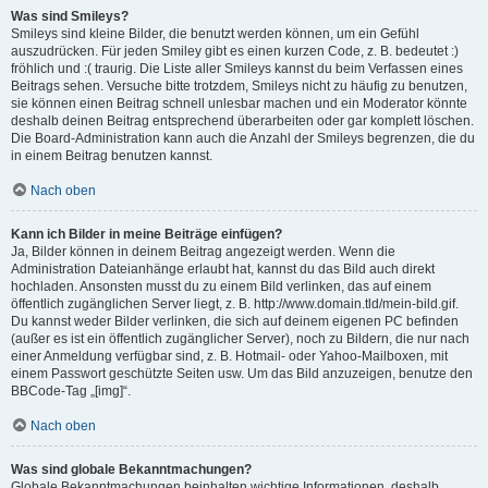
Was sind Smileys?
Smileys sind kleine Bilder, die benutzt werden können, um ein Gefühl
auszudrücken. Für jeden Smiley gibt es einen kurzen Code, z. B. bedeutet :)
fröhlich und :( traurig. Die Liste aller Smileys kannst du beim Verfassen eines
Beitrags sehen. Versuche bitte trotzdem, Smileys nicht zu häufig zu benutzen,
sie können einen Beitrag schnell unlesbar machen und ein Moderator könnte
deshalb deinen Beitrag entsprechend überarbeiten oder gar komplett löschen.
Die Board-Administration kann auch die Anzahl der Smileys begrenzen, die du
in einem Beitrag benutzen kannst.
Nach oben
Kann ich Bilder in meine Beiträge einfügen?
Ja, Bilder können in deinem Beitrag angezeigt werden. Wenn die
Administration Dateianhänge erlaubt hat, kannst du das Bild auch direkt
hochladen. Ansonsten musst du zu einem Bild verlinken, das auf einem
öffentlich zugänglichen Server liegt, z. B. http://www.domain.tld/mein-bild.gif.
Du kannst weder Bilder verlinken, die sich auf deinem eigenen PC befinden
(außer es ist ein öffentlich zugänglicher Server), noch zu Bildern, die nur nach
einer Anmeldung verfügbar sind, z. B. Hotmail- oder Yahoo-Mailboxen, mit
einem Passwort geschützte Seiten usw. Um das Bild anzuzeigen, benutze den
BBCode-Tag „[img]“.
Nach oben
Was sind globale Bekanntmachungen?
Globale Bekanntmachungen beinhalten wichtige Informationen, deshalb