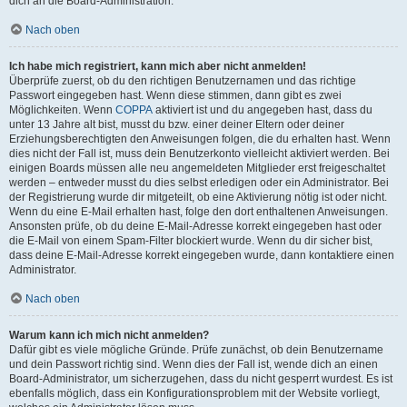
dich an die Board-Administration.
Nach oben
Ich habe mich registriert, kann mich aber nicht anmelden!
Überprüfe zuerst, ob du den richtigen Benutzernamen und das richtige
Passwort eingegeben hast. Wenn diese stimmen, dann gibt es zwei
Möglichkeiten. Wenn
COPPA
aktiviert ist und du angegeben hast, dass du
unter 13 Jahre alt bist, musst du bzw. einer deiner Eltern oder deiner
Erziehungsberechtigten den Anweisungen folgen, die du erhalten hast. Wenn
dies nicht der Fall ist, muss dein Benutzerkonto vielleicht aktiviert werden. Bei
einigen Boards müssen alle neu angemeldeten Mitglieder erst freigeschaltet
werden – entweder musst du dies selbst erledigen oder ein Administrator. Bei
der Registrierung wurde dir mitgeteilt, ob eine Aktivierung nötig ist oder nicht.
Wenn du eine E-Mail erhalten hast, folge den dort enthaltenen Anweisungen.
Ansonsten prüfe, ob du deine E-Mail-Adresse korrekt eingegeben hast oder
die E-Mail von einem Spam-Filter blockiert wurde. Wenn du dir sicher bist,
dass deine E-Mail-Adresse korrekt eingegeben wurde, dann kontaktiere einen
Administrator.
Nach oben
Warum kann ich mich nicht anmelden?
Dafür gibt es viele mögliche Gründe. Prüfe zunächst, ob dein Benutzername
und dein Passwort richtig sind. Wenn dies der Fall ist, wende dich an einen
Board-Administrator, um sicherzugehen, dass du nicht gesperrt wurdest. Es ist
ebenfalls möglich, dass ein Konfigurationsproblem mit der Website vorliegt,