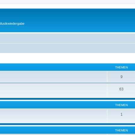
 Musikwiedergabe
THEMEN
9
63
THEMEN
1
THEMEN