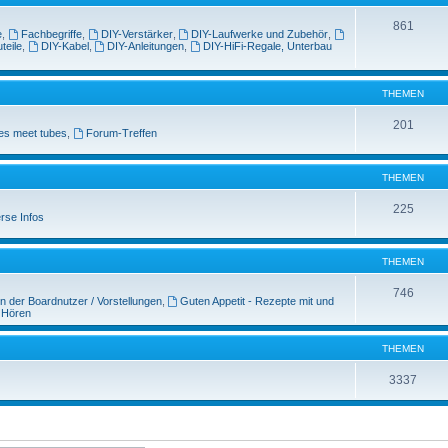
861
e
,
Fachbegriffe
,
DIY-Verstärker
,
DIY-Laufwerke und Zubehör
,
teile
,
DIY-Kabel
,
DIY-Anleitungen
,
DIY-HiFi-Regale, Unterbau
THEMEN
201
es meet tubes
,
Forum-Treffen
THEMEN
225
rse Infos
THEMEN
746
n der Boardnutzer / Vorstellungen
,
Guten Appetit - Rezepte mit und
 Hören
THEMEN
3337