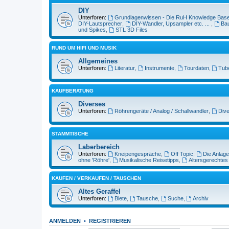
DIY
Unterforen:
Grundlagenwissen - Die RuH Knowledge Bas
DIY-Lautsprecher
,
DIY-Wandler, Upsampler etc. ...
,
Bau
und Spikes
,
STL 3D Files
RUND UM HIFI UND MUSIK
Allgemeines
Unterforen:
Literatur
,
Instrumente
,
Tourdaten
,
Tub
KAUFBERATUNG
Diverses
Unterforen:
Röhrengeräte / Analog / Schallwandler
,
Dive
STAMMTISCHE
Laberbereich
Unterforen:
Kneipengespräche
,
Off Topic
,
Die Anlage
ohne 'Röhre'
,
Musikalische Reisetipps
,
Altersgerechtes
KAUFEN / VERKAUFEN / TAUSCHEN
Altes Geraffel
Unterforen:
Biete
,
Tausche
,
Suche
,
Archiv
ANMELDEN
•
REGISTRIEREN