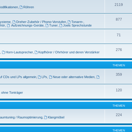
2119
odifikationen
,
Röhren
877
systeme
,
Dreher-Zubehör / Phono-Vorstufen
,
Tonarm-,
ehör
,
Aufzeichnungs-Geräte
,
Tuner
,
Joels Sprechstunde
71
276
,
Horn-Lautsprecher
,
Kopfhörer / Ohrhörer und deren Verstärker
THEMEN
359
uf CDs und LPs allgemein
,
LPs
,
Neue oder alternative Medien
,
120
 ohne Tonträger
THEMEN
224
aumtuning / Raumoptimierung
,
Klangmöbel
THEMEN