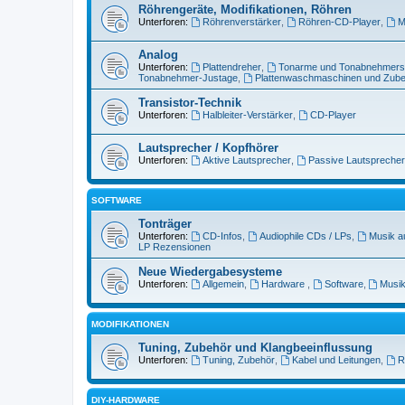
Röhrengeräte, Modifikationen, Röhren
Unterforen:
Röhrenverstärker
,
Röhren-CD-Player
,
M
Analog
Unterforen:
Plattendreher
,
Tonarme und Tonabnehmer
Tonabnehmer-Justage
,
Plattenwaschmaschinen und Zub
Transistor-Technik
Unterforen:
Halbleiter-Verstärker
,
CD-Player
Lautsprecher / Kopfhörer
Unterforen:
Aktive Lautsprecher
,
Passive Lautsprecher
SOFTWARE
Tonträger
Unterforen:
CD-Infos
,
Audiophile CDs / LPs
,
Musik a
LP Rezensionen
Neue Wiedergabesysteme
Unterforen:
Allgemein
,
Hardware
,
Software
,
Musik
MODIFIKATIONEN
Tuning, Zubehör und Klangbeeinflussung
Unterforen:
Tuning, Zubehör
,
Kabel und Leitungen
,
R
DIY-HARDWARE