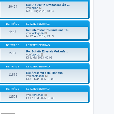
t
r
e
a
Re: DIY 300Hz Stroboskop ála …
20424
N
r
g
von
hgjan
e
B
Mo 3. Aug 2026, 18:54
u
e
e
i
s
t
t
r
BEITRÄGE
LETZTER BEITRAG
e
a
r
g
Re: Interessantes rund ums Th…
4448
B
N
von
vintage64
e
e
Mi 12. Apr 2017, 19:39
i
u
t
e
r
s
BEITRÄGE
LETZTER BEITRAG
a
t
g
e
Re: Schafft Ebay als Verkaufs…
2787
N
r
von
Valvox
e
B
Di 9. Mai 2023, 00:02
u
e
e
i
s
t
BEITRÄGE
LETZTER BEITRAG
t
r
e
a
Re: Ärger mit dem Tinnitus
11879
r
g
N
von
haotschmi
B
e
Di 31. Mär 2026, 10:00
e
u
i
e
t
s
BEITRÄGE
LETZTER BEITRAG
r
t
a
e
N
von
AndreasL
12593
g
r
e
Fr 17. Okt 2025, 13:38
B
u
e
e
i
s
t
t
r
e