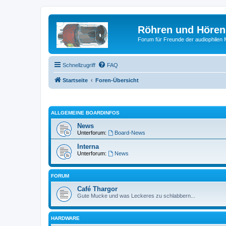
Röhren und Hören
Forum für Freunde der audiophilen
Schnellzugriff
FAQ
Startseite
Foren-Übersicht
ALLGEMEINE BOARDINFOS
News
Unterforum:
Board-News
Interna
Unterforum:
News
FORUM
Café Thargor
Gute Mucke und was Leckeres zu schlabbern...
HARDWARE