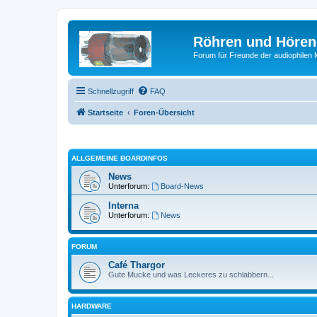
Röhren und Hören
Forum für Freunde der audiophilen
Schnellzugriff
FAQ
Startseite
Foren-Übersicht
ALLGEMEINE BOARDINFOS
News
Unterforum:
Board-News
Interna
Unterforum:
News
FORUM
Café Thargor
Gute Mucke und was Leckeres zu schlabbern...
HARDWARE