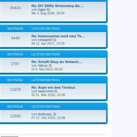
t
r
e
a
Re: DIY 300Hz Stroboskop ála …
20424
N
r
g
von
hgjan
e
B
Mo 3. Aug 2026, 18:54
u
e
e
i
s
t
t
r
BEITRÄGE
LETZTER BEITRAG
e
a
r
g
Re: Interessantes rund ums Th…
4448
B
N
von
vintage64
e
e
Mi 12. Apr 2017, 19:39
i
u
t
e
r
s
BEITRÄGE
LETZTER BEITRAG
a
t
g
e
Re: Schafft Ebay als Verkaufs…
2787
N
r
von
Valvox
e
B
Di 9. Mai 2023, 00:02
u
e
e
i
s
t
BEITRÄGE
LETZTER BEITRAG
t
r
e
a
Re: Ärger mit dem Tinnitus
11879
r
g
N
von
haotschmi
B
e
Di 31. Mär 2026, 10:00
e
u
i
e
t
s
BEITRÄGE
LETZTER BEITRAG
r
t
a
e
N
von
AndreasL
12593
g
r
e
Fr 17. Okt 2025, 13:38
B
u
e
e
i
s
t
t
r
e