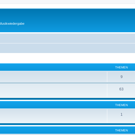
 Musikwiedergabe
THEMEN
9
63
THEMEN
1
THEMEN