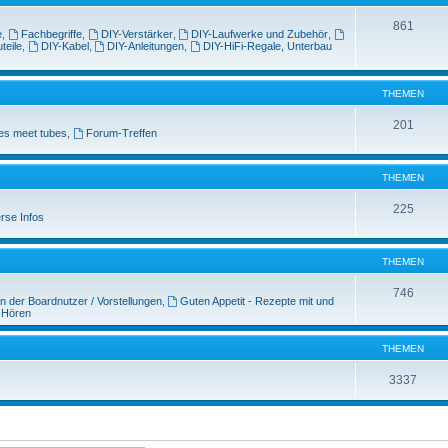
861
e
,
Fachbegriffe
,
DIY-Verstärker
,
DIY-Laufwerke und Zubehör
,
teile
,
DIY-Kabel
,
DIY-Anleitungen
,
DIY-HiFi-Regale, Unterbau
THEMEN
201
es meet tubes
,
Forum-Treffen
THEMEN
225
rse Infos
THEMEN
746
n der Boardnutzer / Vorstellungen
,
Guten Appetit - Rezepte mit und
 Hören
THEMEN
3337