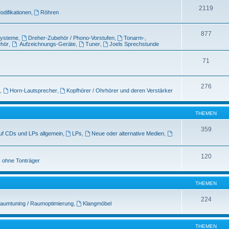
2119
odifikationen
,
Röhren
877
systeme
,
Dreher-Zubehör / Phono-Vorstufen
,
Tonarm-,
ehör
,
Aufzeichnungs-Geräte
,
Tuner
,
Joels Sprechstunde
71
276
,
Horn-Lautsprecher
,
Kopfhörer / Ohrhörer und deren Verstärker
THEMEN
359
uf CDs und LPs allgemein
,
LPs
,
Neue oder alternative Medien
,
120
 ohne Tonträger
THEMEN
224
aumtuning / Raumoptimierung
,
Klangmöbel
THEMEN