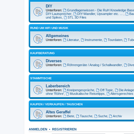
DIY
Unterforen:
Grundlagenwissen - Die RuH Knowledge Bas
DIY-Lautsprecher
,
DIY-Wandler, Upsampler etc. ...
,
Bau
und Spikes
,
STL 3D Files
RUND UM HIFI UND MUSIK
Allgemeines
Unterforen:
Literatur
,
Instrumente
,
Tourdaten
,
Tub
KAUFBERATUNG
Diverses
Unterforen:
Röhrengeräte / Analog / Schallwandler
,
Dive
STAMMTISCHE
Laberbereich
Unterforen:
Kneipengespräche
,
Off Topic
,
Die Anlage
ohne 'Röhre'
,
Musikalische Reisetipps
,
Altersgerechtes
KAUFEN / VERKAUFEN / TAUSCHEN
Altes Geraffel
Unterforen:
Biete
,
Tausche
,
Suche
,
Archiv
ANMELDEN
•
REGISTRIEREN