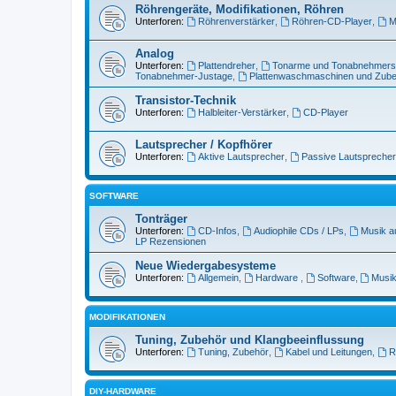
Röhrengeräte, Modifikationen, Röhren
Unterforen:
Röhrenverstärker
,
Röhren-CD-Player
,
M
Analog
Unterforen:
Plattendreher
,
Tonarme und Tonabnehmer
Tonabnehmer-Justage
,
Plattenwaschmaschinen und Zub
Transistor-Technik
Unterforen:
Halbleiter-Verstärker
,
CD-Player
Lautsprecher / Kopfhörer
Unterforen:
Aktive Lautsprecher
,
Passive Lautsprecher
SOFTWARE
Tonträger
Unterforen:
CD-Infos
,
Audiophile CDs / LPs
,
Musik a
LP Rezensionen
Neue Wiedergabesysteme
Unterforen:
Allgemein
,
Hardware
,
Software
,
Musik
MODIFIKATIONEN
Tuning, Zubehör und Klangbeeinflussung
Unterforen:
Tuning, Zubehör
,
Kabel und Leitungen
,
R
DIY-HARDWARE