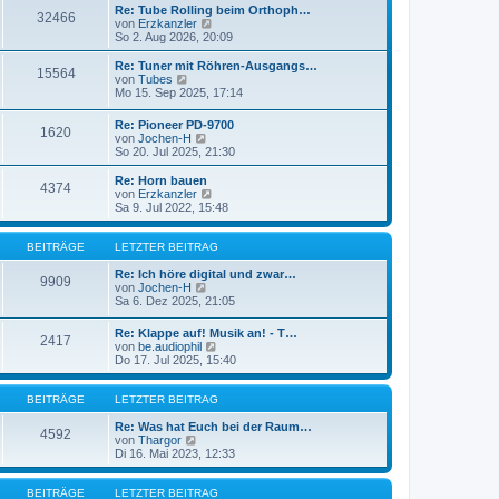
a
e
Re: Tube Rolling beim Orthoph…
32466
g
r
N
von
Erzkanzler
B
e
So 2. Aug 2026, 20:09
e
u
i
e
Re: Tuner mit Röhren-Ausgangs…
15564
t
s
N
von
Tubes
r
t
e
Mo 15. Sep 2025, 17:14
a
e
u
g
r
e
Re: Pioneer PD-9700
B
1620
s
N
von
Jochen-H
e
t
e
So 20. Jul 2025, 21:30
i
e
u
t
r
e
Re: Horn bauen
r
B
4374
s
N
von
Erzkanzler
a
e
t
e
Sa 9. Jul 2022, 15:48
g
i
e
u
t
r
e
r
B
s
BEITRÄGE
LETZTER BEITRAG
a
e
t
g
i
e
Re: Ich höre digital und zwar…
9909
t
N
r
von
Jochen-H
r
e
B
Sa 6. Dez 2025, 21:05
a
u
e
g
e
i
Re: Klappe auf! Musik an! - T…
2417
s
t
N
von
be.audiophil
t
r
e
Do 17. Jul 2025, 15:40
e
a
u
r
g
e
B
s
BEITRÄGE
LETZTER BEITRAG
e
t
i
e
Re: Was hat Euch bei der Raum…
4592
t
N
r
von
Thargor
r
e
B
Di 16. Mai 2023, 12:33
a
u
e
g
e
i
s
t
BEITRÄGE
LETZTER BEITRAG