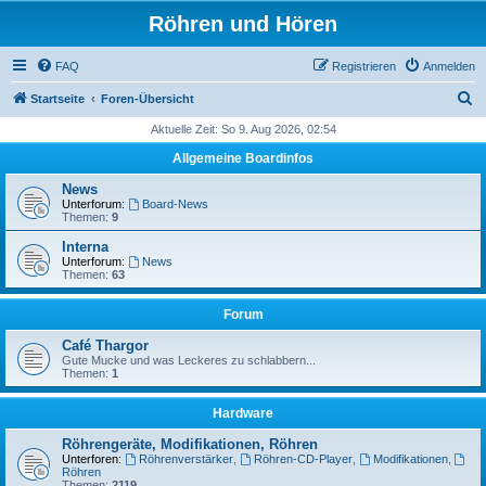
Röhren und Hören
FAQ
Registrieren
Anmelden
S
Startseite
Foren-Übersicht
u
Aktuelle Zeit: So 9. Aug 2026, 02:54
c
Allgemeine Boardinfos
h
News
e
Unterforum:
Board-News
Themen:
9
Interna
Unterforum:
News
Themen:
63
Forum
Café Thargor
Gute Mucke und was Leckeres zu schlabbern...
Themen:
1
Hardware
Röhrengeräte, Modifikationen, Röhren
Unterforen:
Röhrenverstärker
,
Röhren-CD-Player
,
Modifikationen
,
Röhren
Themen:
2119