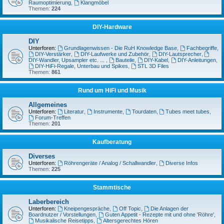
Raumoptimierung
,
Klangmöbel
Themen:
224
DIY-Hardware
DIY
Unterforen:
Grundlagenwissen - Die RuH Knowledge Base
,
Fachbegriffe
,
DIY-Verstärker
,
DIY-Laufwerke und Zubehör
,
DIY-Lautsprecher
,
DIY-Wandler, Upsampler etc. ...
,
Bauteile
,
DIY-Kabel
,
DIY-Anleitungen
,
DIY-HiFi-Regale, Unterbau und Spikes
,
STL 3D Files
Themen:
861
Rund um HiFi und Musik
Allgemeines
Unterforen:
Literatur
,
Instrumente
,
Tourdaten
,
Tubes meet tubes
,
Forum-Treffen
Themen:
201
Kaufberatung
Diverses
Unterforen:
Röhrengeräte / Analog / Schallwandler
,
Diverse Infos
Themen:
225
Stammtische
Laberbereich
Unterforen:
Kneipengespräche
,
Off Topic
,
Die Anlagen der
Boardnutzer / Vorstellungen
,
Guten Appetit - Rezepte mit und ohne 'Röhre'
,
Musikalische Reisetipps
,
Altersgerechtes Hören