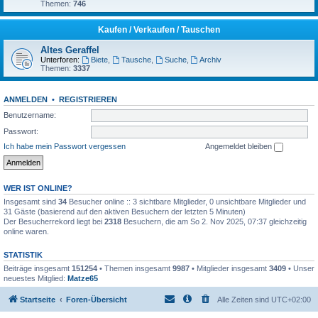
Themen:
746
Kaufen / Verkaufen / Tauschen
Altes Geraffel
Unterforen:
Biete
,
Tausche
,
Suche
,
Archiv
Themen:
3337
ANMELDEN
•
REGISTRIEREN
Benutzername:
Passwort:
Ich habe mein Passwort vergessen
Angemeldet bleiben
WER IST ONLINE?
Insgesamt sind
34
Besucher online :: 3 sichtbare Mitglieder, 0 unsichtbare Mitglieder und
31 Gäste (basierend auf den aktiven Besuchern der letzten 5 Minuten)
Der Besucherrekord liegt bei
2318
Besuchern, die am So 2. Nov 2025, 07:37 gleichzeitig
online waren.
STATISTIK
Beiträge insgesamt
151254
• Themen insgesamt
9987
• Mitglieder insgesamt
3409
• Unser
neuestes Mitglied:
Matze65
Startseite
Foren-Übersicht
Alle Zeiten sind
UTC+02:00