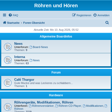
Röhren und Hören
FAQ
Registrieren
Anmelden
S
Startseite
Foren-Übersicht
u
Aktuelle Zeit: Mo 10. Aug 2026, 05:52
c
Allgemeine Boardinfos
h
News
e
Unterforum:
Board-News
Themen:
9
Interna
Unterforum:
News
Themen:
63
Forum
Café Thargor
Gute Mucke und was Leckeres zu schlabbern...
Themen:
1
Hardware
Röhrengeräte, Modifikationen, Röhren
Unterforen:
Röhrenverstärker
,
Röhren-CD-Player
,
Modifikationen
,
Röhren
Themen:
2119