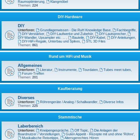
Raumoptimierung
,
Klangmöbel
Themen:
224
DIY-Hardware
DIY
Unterforen:
Grundlagenwissen - Die RuH Knowledge Base
,
Fachbegriffe
,
DIY-Verstärker
,
DIY-Laufwerke und Zubehör
,
DIY-Lautsprecher
,
DIY-Wandler, Upsampler etc. ...
,
Bauteile
,
DIY-Kabel
,
DIY-Anleitungen
,
DIY-HiFi-Regale, Unterbau und Spikes
,
STL 3D Files
Themen:
861
Rund um HiFi und Musik
Allgemeines
Unterforen:
Literatur
,
Instrumente
,
Tourdaten
,
Tubes meet tubes
,
Forum-Treffen
Themen:
201
Kaufberatung
Diverses
Unterforen:
Röhrengeräte / Analog / Schallwandler
,
Diverse Infos
Themen:
225
Stammtische
Laberbereich
Unterforen:
Kneipengespräche
,
Off Topic
,
Die Anlagen der
Boardnutzer / Vorstellungen
,
Guten Appetit - Rezepte mit und ohne 'Röhre'
,
Musikalische Reisetipps
,
Altersgerechtes Hören