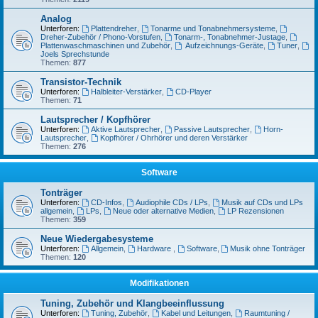
Analog
Unterforen:
Plattendreher
,
Tonarme und Tonabnehmersysteme
,
Dreher-Zubehör / Phono-Vorstufen
,
Tonarm-, Tonabnehmer-Justage
,
Plattenwaschmaschinen und Zubehör
,
Aufzeichnungs-Geräte
,
Tuner
,
Joels Sprechstunde
Themen:
877
Transistor-Technik
Unterforen:
Halbleiter-Verstärker
,
CD-Player
Themen:
71
Lautsprecher / Kopfhörer
Unterforen:
Aktive Lautsprecher
,
Passive Lautsprecher
,
Horn-
Lautsprecher
,
Kopfhörer / Ohrhörer und deren Verstärker
Themen:
276
Software
Tonträger
Unterforen:
CD-Infos
,
Audiophile CDs / LPs
,
Musik auf CDs und LPs
allgemein
,
LPs
,
Neue oder alternative Medien
,
LP Rezensionen
Themen:
359
Neue Wiedergabesysteme
Unterforen:
Allgemein
,
Hardware
,
Software
,
Musik ohne Tonträger
Themen:
120
Modifikationen
Tuning, Zubehör und Klangbeeinflussung
Unterforen:
Tuning, Zubehör
,
Kabel und Leitungen
,
Raumtuning /