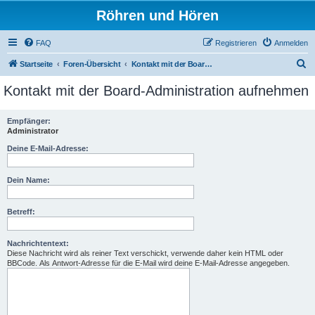
Röhren und Hören
FAQ
Registrieren
Anmelden
S
Startseite
Foren-Übersicht
Kontakt mit der Board-Administration aufnehmen
u
Kontakt mit der Board-Administration aufnehmen
c
h
Empfänger:
Administrator
e
Deine E-Mail-Adresse:
Dein Name:
Betreff:
Nachrichtentext:
Diese Nachricht wird als reiner Text verschickt, verwende daher kein HTML oder
BBCode. Als Antwort-Adresse für die E-Mail wird deine E-Mail-Adresse angegeben.