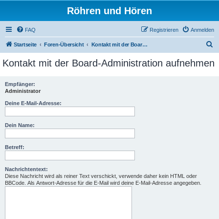
Röhren und Hören
FAQ
Registrieren
Anmelden
S
Startseite
Foren-Übersicht
Kontakt mit der Board-Administration aufnehmen
u
Kontakt mit der Board-Administration aufnehmen
c
h
Empfänger:
Administrator
e
Deine E-Mail-Adresse:
Dein Name:
Betreff:
Nachrichtentext:
Diese Nachricht wird als reiner Text verschickt, verwende daher kein HTML oder
BBCode. Als Antwort-Adresse für die E-Mail wird deine E-Mail-Adresse angegeben.