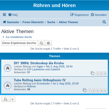
Röhren und Hören
FAQ
Registrieren
Anmelden
S
Startseite
Foren-Übersicht
Suche
Aktive Themen
u
Aktive Themen
c
Zur erweiterten Suche
h
Suche
Erweiterte Suche
e
Die Suche ergab 2 Treffer • Seite
1
von
1
Themen
DIY 300Hz Stroboskop ála Krishu
Letzter Beitrag von
hgjan
«
Mo 3. Aug 2026, 18:54
Verfasst in
DIY-Laufwerke und Zubehör
Antworten:
57
1
2
3
Tube Rolling beim Orthophonic IV
Letzter Beitrag von
Erzkanzler
«
So 2. Aug 2026, 20:09
Verfasst in
Röhren
Antworten:
88
1
2
3
4
5
Die Suche ergab 2 Treffer • Seite
1
von
1