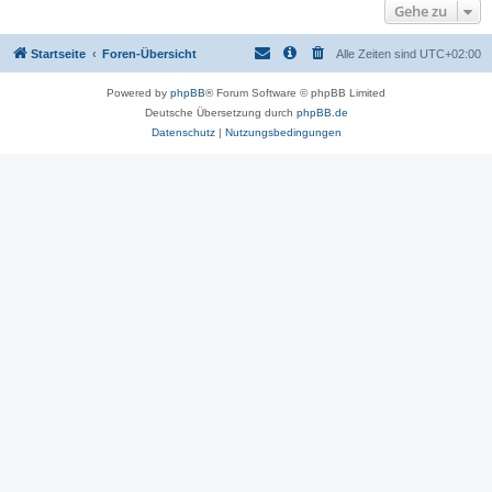
Gehe zu
Startseite
Foren-Übersicht
Alle Zeiten sind
UTC+02:00
Powered by
phpBB
® Forum Software © phpBB Limited
Deutsche Übersetzung durch
phpBB.de
Datenschutz
|
Nutzungsbedingungen