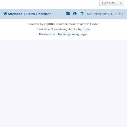
Gehe zu
Startseite
Foren-Übersicht
Alle Zeiten sind
UTC+02:00
Powered by
phpBB
® Forum Software © phpBB Limited
Deutsche Übersetzung durch
phpBB.de
Datenschutz
|
Nutzungsbedingungen