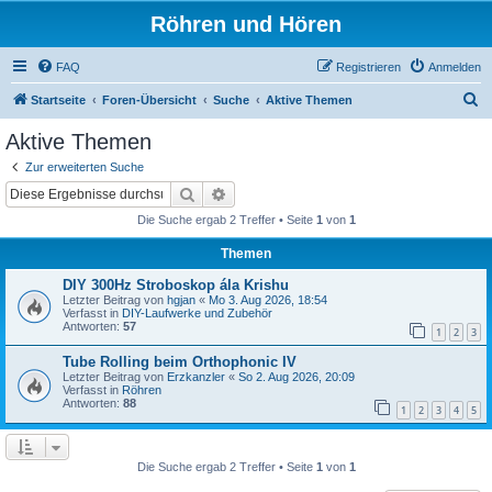
Röhren und Hören
FAQ
Registrieren
Anmelden
S
Startseite
Foren-Übersicht
Suche
Aktive Themen
u
Aktive Themen
c
Zur erweiterten Suche
h
Suche
Erweiterte Suche
e
Die Suche ergab 2 Treffer • Seite
1
von
1
Themen
DIY 300Hz Stroboskop ála Krishu
Letzter Beitrag von
hgjan
«
Mo 3. Aug 2026, 18:54
Verfasst in
DIY-Laufwerke und Zubehör
Antworten:
57
1
2
3
Tube Rolling beim Orthophonic IV
Letzter Beitrag von
Erzkanzler
«
So 2. Aug 2026, 20:09
Verfasst in
Röhren
Antworten:
88
1
2
3
4
5
Die Suche ergab 2 Treffer • Seite
1
von
1