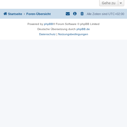
Gehe zu
Startseite
Foren-Übersicht
Alle Zeiten sind
UTC+02:00
Powered by
phpBB
® Forum Software © phpBB Limited
Deutsche Übersetzung durch
phpBB.de
Datenschutz
|
Nutzungsbedingungen