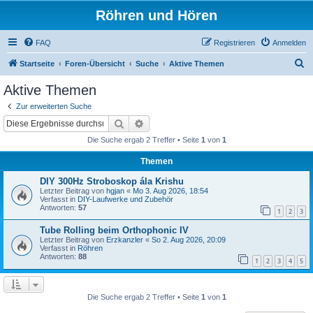
Röhren und Hören
FAQ
Registrieren
Anmelden
S
Startseite
Foren-Übersicht
Suche
Aktive Themen
u
Aktive Themen
c
Zur erweiterten Suche
h
Suche
Erweiterte Suche
e
Die Suche ergab 2 Treffer • Seite
1
von
1
Themen
DIY 300Hz Stroboskop ála Krishu
Letzter Beitrag von
hgjan
«
Mo 3. Aug 2026, 18:54
Verfasst in
DIY-Laufwerke und Zubehör
Antworten:
57
1
2
3
Tube Rolling beim Orthophonic IV
Letzter Beitrag von
Erzkanzler
«
So 2. Aug 2026, 20:09
Verfasst in
Röhren
Antworten:
88
1
2
3
4
5
Die Suche ergab 2 Treffer • Seite
1
von
1