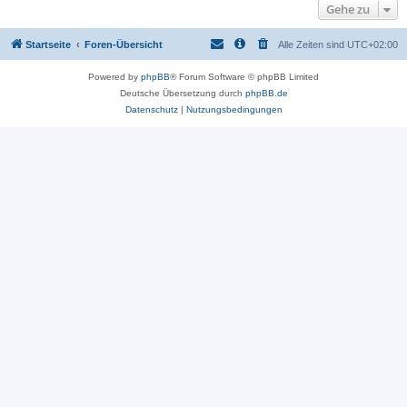
Gehe zu
Startseite
Foren-Übersicht
Alle Zeiten sind
UTC+02:00
Powered by
phpBB
® Forum Software © phpBB Limited
Deutsche Übersetzung durch
phpBB.de
Datenschutz
|
Nutzungsbedingungen