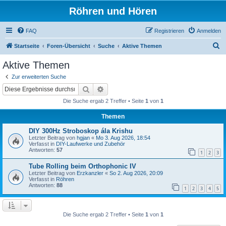
Röhren und Hören
FAQ
Registrieren
Anmelden
S
Startseite
Foren-Übersicht
Suche
Aktive Themen
u
Aktive Themen
c
Zur erweiterten Suche
h
Suche
Erweiterte Suche
e
Die Suche ergab 2 Treffer • Seite
1
von
1
Themen
DIY 300Hz Stroboskop ála Krishu
Letzter Beitrag von
hgjan
«
Mo 3. Aug 2026, 18:54
Verfasst in
DIY-Laufwerke und Zubehör
Antworten:
57
1
2
3
Tube Rolling beim Orthophonic IV
Letzter Beitrag von
Erzkanzler
«
So 2. Aug 2026, 20:09
Verfasst in
Röhren
Antworten:
88
1
2
3
4
5
Die Suche ergab 2 Treffer • Seite
1
von
1