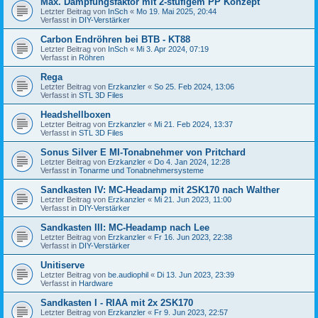
Max. Dämpfungsfaktor mit 2-stufigem PP Konzept
Letzter Beitrag von
InSch
«
Mo 19. Mai 2025, 20:44
Verfasst in
DIY-Verstärker
Carbon Endröhren bei BTB - KT88
Letzter Beitrag von
InSch
«
Mi 3. Apr 2024, 07:19
Verfasst in
Röhren
Rega
Letzter Beitrag von
Erzkanzler
«
So 25. Feb 2024, 13:06
Verfasst in
STL 3D Files
Headshellboxen
Letzter Beitrag von
Erzkanzler
«
Mi 21. Feb 2024, 13:37
Verfasst in
STL 3D Files
Sonus Silver E MI-Tonabnehmer von Pritchard
Letzter Beitrag von
Erzkanzler
«
Do 4. Jan 2024, 12:28
Verfasst in
Tonarme und Tonabnehmersysteme
Sandkasten IV: MC-Headamp mit 2SK170 nach Walther
Letzter Beitrag von
Erzkanzler
«
Mi 21. Jun 2023, 11:00
Verfasst in
DIY-Verstärker
Sandkasten III: MC-Headamp nach Lee
Letzter Beitrag von
Erzkanzler
«
Fr 16. Jun 2023, 22:38
Verfasst in
DIY-Verstärker
Unitiserve
Letzter Beitrag von
be.audiophil
«
Di 13. Jun 2023, 23:39
Verfasst in
Hardware
Sandkasten I - RIAA mit 2x 2SK170
Letzter Beitrag von
Erzkanzler
«
Fr 9. Jun 2023, 22:57