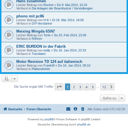
Hallo zusammen
Letzter Beitrag von
Rocket
«
Do 8. Mai 2014, 10:16
Verfasst in
Die Anlagen der Boardnutzer / Vorstellungen
phono mit pc86
Letzter Beitrag von
H-K
«
Di 18. Mär 2014, 18:58
Verfasst in
DIY-Verstärker
Meixing Mingda 6SN7
Letzter Beitrag von
Torte
«
So 23. Feb 2014, 23:06
Verfasst in
Röhren
ERIC BURDON in der Fabrik
Letzter Beitrag von
wolly
«
Do 16. Jan 2014, 23:33
Verfasst in
Tourdaten
Motor Revision TD 124 auf italienisch
Letzter Beitrag von
FrankW
«
Do 16. Jan 2014, 09:10
Verfasst in
Plattendreher
Seite
1
von
12
1
2
3
4
5
12
Nächst
Die Suche ergab 586 Treffer
…
Gehe zu
Startseite
Foren-Übersicht
Alle Zeiten sind
UTC+02:00
Powered by
phpBB
® Forum Software © phpBB Limited
Deutsche Übersetzung durch
phpBB.de