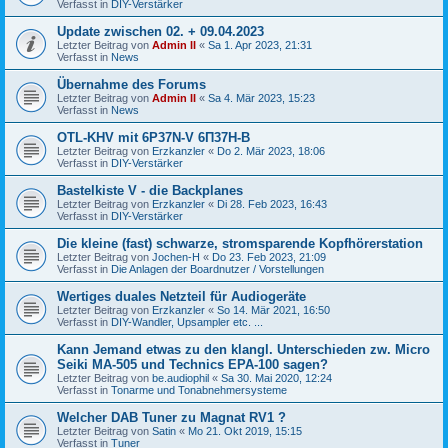
Verfasst in
DIY-Verstärker
Update zwischen 02. + 09.04.2023
Letzter Beitrag von
Admin II
«
Sa 1. Apr 2023, 21:31
Verfasst in
News
Übernahme des Forums
Letzter Beitrag von
Admin II
«
Sa 4. Mär 2023, 15:23
Verfasst in
News
OTL-KHV mit 6P37N-V 6П37Н-В
Letzter Beitrag von
Erzkanzler
«
Do 2. Mär 2023, 18:06
Verfasst in
DIY-Verstärker
Bastelkiste V - die Backplanes
Letzter Beitrag von
Erzkanzler
«
Di 28. Feb 2023, 16:43
Verfasst in
DIY-Verstärker
Die kleine (fast) schwarze, stromsparende Kopfhörerstation
Letzter Beitrag von
Jochen-H
«
Do 23. Feb 2023, 21:09
Verfasst in
Die Anlagen der Boardnutzer / Vorstellungen
Wertiges duales Netzteil für Audiogeräte
Letzter Beitrag von
Erzkanzler
«
So 14. Mär 2021, 16:50
Verfasst in
DIY-Wandler, Upsampler etc. ...
Kann Jemand etwas zu den klangl. Unterschieden zw. Micro
Seiki MA-505 und Technics EPA-100 sagen?
Letzter Beitrag von
be.audiophil
«
Sa 30. Mai 2020, 12:24
Verfasst in
Tonarme und Tonabnehmersysteme
Welcher DAB Tuner zu Magnat RV1 ?
Letzter Beitrag von
Satin
«
Mo 21. Okt 2019, 15:15
Verfasst in
Tuner