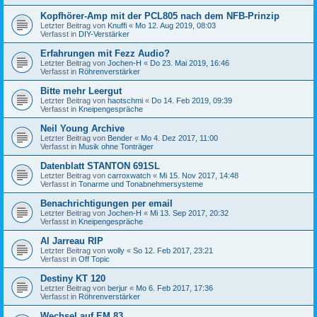
Kopfhörer-Amp mit der PCL805 nach dem NFB-Prinzip
Letzter Beitrag von
Knuffi
«
Mo 12. Aug 2019, 08:03
Verfasst in
DIY-Verstärker
Erfahrungen mit Fezz Audio?
Letzter Beitrag von
Jochen-H
«
Do 23. Mai 2019, 16:46
Verfasst in
Röhrenverstärker
Bitte mehr Leergut
Letzter Beitrag von
haotschmi
«
Do 14. Feb 2019, 09:39
Verfasst in
Kneipengespräche
Neil Young Archive
Letzter Beitrag von
Bender
«
Mo 4. Dez 2017, 11:00
Verfasst in
Musik ohne Tonträger
Datenblatt STANTON 691SL
Letzter Beitrag von
carroxwatch
«
Mi 15. Nov 2017, 14:48
Verfasst in
Tonarme und Tonabnehmersysteme
Benachrichtigungen per email
Letzter Beitrag von
Jochen-H
«
Mi 13. Sep 2017, 20:32
Verfasst in
Kneipengespräche
Al Jarreau RIP
Letzter Beitrag von
wolly
«
So 12. Feb 2017, 23:21
Verfasst in
Off Topic
Destiny KT 120
Letzter Beitrag von
berjur
«
Mo 6. Feb 2017, 17:36
Verfasst in
Röhrenverstärker
Wechsel auf EM 83