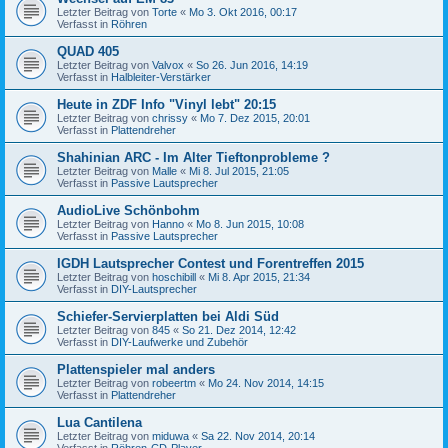
Letzter Beitrag von
Torte
«
Mo 3. Okt 2016, 00:17
Verfasst in
Röhren
QUAD 405
Letzter Beitrag von
Valvox
«
So 26. Jun 2016, 14:19
Verfasst in
Halbleiter-Verstärker
Heute in ZDF Info "Vinyl lebt" 20:15
Letzter Beitrag von
chrissy
«
Mo 7. Dez 2015, 20:01
Verfasst in
Plattendreher
Shahinian ARC - Im Alter Tieftonprobleme ?
Letzter Beitrag von
Malle
«
Mi 8. Jul 2015, 21:05
Verfasst in
Passive Lautsprecher
AudioLive Schönbohm
Letzter Beitrag von
Hanno
«
Mo 8. Jun 2015, 10:08
Verfasst in
Passive Lautsprecher
IGDH Lautsprecher Contest und Forentreffen 2015
Letzter Beitrag von
hoschibill
«
Mi 8. Apr 2015, 21:34
Verfasst in
DIY-Lautsprecher
Schiefer-Servierplatten bei Aldi Süd
Letzter Beitrag von
845
«
So 21. Dez 2014, 12:42
Verfasst in
DIY-Laufwerke und Zubehör
Plattenspieler mal anders
Letzter Beitrag von
robeertm
«
Mo 24. Nov 2014, 14:15
Verfasst in
Plattendreher
Lua Cantilena
Letzter Beitrag von
miduwa
«
Sa 22. Nov 2014, 20:14
Verfasst in
Röhren-CD-Player