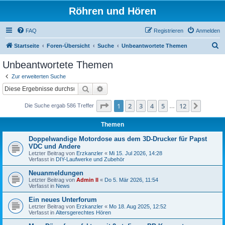
Röhren und Hören
FAQ
Registrieren
Anmelden
S
Startseite
Foren-Übersicht
Suche
Unbeantwortete Themen
u
Unbeantwortete Themen
c
Zur erweiterten Suche
h
Suche
Erweiterte Suche
e
Seite
1
von
12
1
2
3
4
5
12
Nächst
Die Suche ergab 586 Treffer
…
Themen
Doppelwandige Motordose aus dem 3D-Drucker für Papst
VDC und Andere
Letzter Beitrag von
Erzkanzler
«
Mi 15. Jul 2026, 14:28
Verfasst in
DIY-Laufwerke und Zubehör
Neuanmeldungen
Letzter Beitrag von
Admin II
«
Do 5. Mär 2026, 11:54
Verfasst in
News
Ein neues Unterforum
Letzter Beitrag von
Erzkanzler
«
Mo 18. Aug 2025, 12:52
Verfasst in
Altersgerechtes Hören