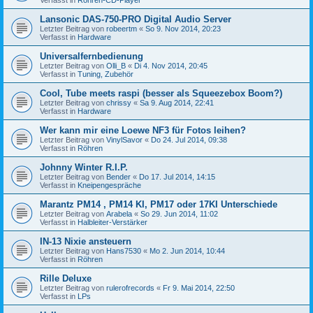
Lansonic DAS-750-PRO Digital Audio Server
Letzter Beitrag von
robeertm
«
So 9. Nov 2014, 20:23
Verfasst in
Hardware
Universalfernbedienung
Letzter Beitrag von
Olli_B
«
Di 4. Nov 2014, 20:45
Verfasst in
Tuning, Zubehör
Cool, Tube meets raspi (besser als Squeezebox Boom?)
Letzter Beitrag von
chrissy
«
Sa 9. Aug 2014, 22:41
Verfasst in
Hardware
Wer kann mir eine Loewe NF3 für Fotos leihen?
Letzter Beitrag von
VinylSavor
«
Do 24. Jul 2014, 09:38
Verfasst in
Röhren
Johnny Winter R.I.P.
Letzter Beitrag von
Bender
«
Do 17. Jul 2014, 14:15
Verfasst in
Kneipengespräche
Marantz PM14 , PM14 KI, PM17 oder 17KI Unterschiede
Letzter Beitrag von
Arabela
«
So 29. Jun 2014, 11:02
Verfasst in
Halbleiter-Verstärker
IN-13 Nixie ansteuern
Letzter Beitrag von
Hans7530
«
Mo 2. Jun 2014, 10:44
Verfasst in
Röhren
Rille Deluxe
Letzter Beitrag von
rulerofrecords
«
Fr 9. Mai 2014, 22:50
Verfasst in
LPs