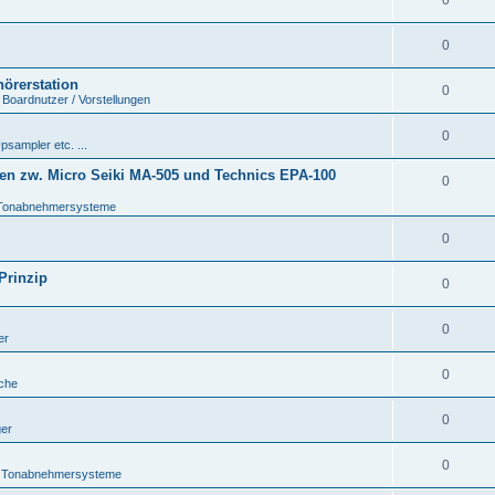
0
0
hörerstation
0
 Boardnutzer / Vorstellungen
0
psampler etc. ...
en zw. Micro Seiki MA-505 und Technics EPA-100
0
Tonabnehmersysteme
0
Prinzip
0
0
er
0
che
0
ger
0
 Tonabnehmersysteme