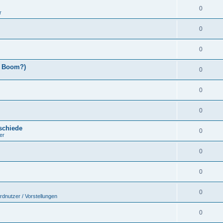
0
r
0
0
x Boom?)
0
0
0
schiede
0
er
0
0
0
rdnutzer / Vorstellungen
0