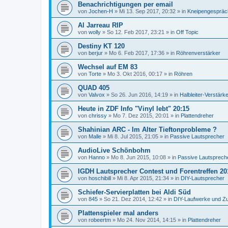
Benachrichtigungen per email
von
Jochen-H
»
Mi 13. Sep 2017, 20:32
» in
Kneipengespräc
Al Jarreau RIP
von
wolly
»
So 12. Feb 2017, 23:21
» in
Off Topic
Destiny KT 120
von
berjur
»
Mo 6. Feb 2017, 17:36
» in
Röhrenverstärker
Wechsel auf EM 83
von
Torte
»
Mo 3. Okt 2016, 00:17
» in
Röhren
QUAD 405
von
Valvox
»
So 26. Jun 2016, 14:19
» in
Halbleiter-Verstärk
Heute in ZDF Info "Vinyl lebt" 20:15
von
chrissy
»
Mo 7. Dez 2015, 20:01
» in
Plattendreher
Shahinian ARC - Im Alter Tieftonprobleme ?
von
Malle
»
Mi 8. Jul 2015, 21:05
» in
Passive Lautsprecher
AudioLive Schönbohm
von
Hanno
»
Mo 8. Jun 2015, 10:08
» in
Passive Lautsprech
IGDH Lautsprecher Contest und Forentreffen 20
von
hoschibill
»
Mi 8. Apr 2015, 21:34
» in
DIY-Lautsprecher
Schiefer-Servierplatten bei Aldi Süd
von
845
»
So 21. Dez 2014, 12:42
» in
DIY-Laufwerke und Z
Plattenspieler mal anders
von
robeertm
»
Mo 24. Nov 2014, 14:15
» in
Plattendreher