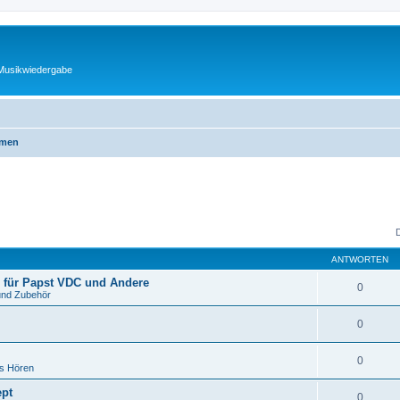
 Musikwiedergabe
emen
ANTWORTEN
 für Papst VDC und Andere
0
und Zubehör
0
0
es Hören
ept
0