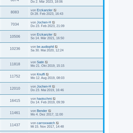
8074
Do 2. Mär 2023, 18:06
von
Erzkanzler
8083
Di 28. Feb 2023, 16:43
von
Jochen-H
7034
Do 23. Feb 2023, 21:09
von
Erzkanzler
10506
So 14. Mär 2021, 16:50
von
be.audiophil
10236
Sa 30. Mai 2020, 12:24
von
Satin
11818
Mo 21. Okt 2019, 15:15
von
Knuffi
11752
Mo 12. Aug 2019, 08:03
von
Jochen-H
12010
Do 23. Mai 2019, 16:46
von
haotschmi
16415
Do 14. Feb 2019, 09:39
von
Bender
11461
Mo 4. Dez 2017, 11:00
von
carroxwatch
11437
Mi 15. Nov 2017, 14:48