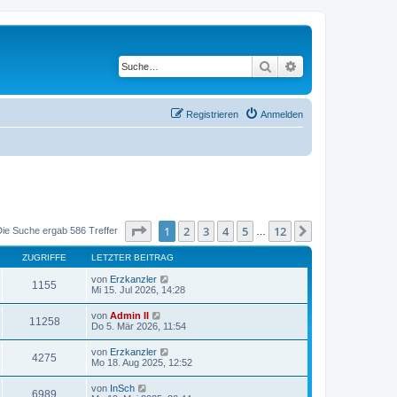
Suche
Erweiterte Suche
Registrieren
Anmelden
Seite
1
von
12
1
2
3
4
5
12
Nächste
Die Suche ergab 586 Treffer
…
ZUGRIFFE
LETZTER BEITRAG
von
Erzkanzler
1155
Mi 15. Jul 2026, 14:28
von
Admin II
11258
Do 5. Mär 2026, 11:54
von
Erzkanzler
4275
Mo 18. Aug 2025, 12:52
von
InSch
6989