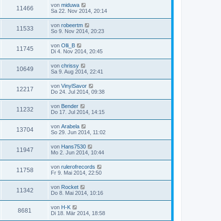
von
miduwa
11466
Sa 22. Nov 2014, 20:14
von
robeertm
11533
So 9. Nov 2014, 20:23
von
Olli_B
11745
Di 4. Nov 2014, 20:45
von
chrissy
10649
Sa 9. Aug 2014, 22:41
von
VinylSavor
12217
Do 24. Jul 2014, 09:38
von
Bender
11232
Do 17. Jul 2014, 14:15
von
Arabela
13704
So 29. Jun 2014, 11:02
von
Hans7530
11947
Mo 2. Jun 2014, 10:44
von
rulerofrecords
11758
Fr 9. Mai 2014, 22:50
von
Rocket
11342
Do 8. Mai 2014, 10:16
von
H-K
8681
Di 18. Mär 2014, 18:58