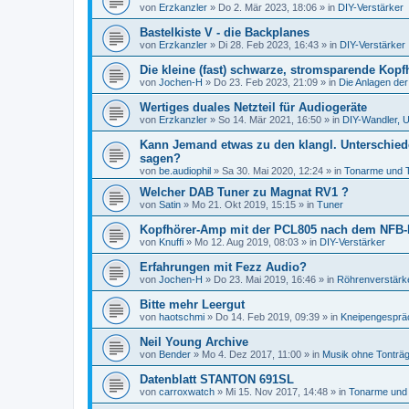
von
Erzkanzler
»
Do 2. Mär 2023, 18:06
» in
DIY-Verstärker
Bastelkiste V - die Backplanes
von
Erzkanzler
»
Di 28. Feb 2023, 16:43
» in
DIY-Verstärker
Die kleine (fast) schwarze, stromsparende Kopf
von
Jochen-H
»
Do 23. Feb 2023, 21:09
» in
Die Anlagen der
Wertiges duales Netzteil für Audiogeräte
von
Erzkanzler
»
So 14. Mär 2021, 16:50
» in
DIY-Wandler, U
Kann Jemand etwas zu den klangl. Unterschied
sagen?
von
be.audiophil
»
Sa 30. Mai 2020, 12:24
» in
Tonarme und 
Welcher DAB Tuner zu Magnat RV1 ?
von
Satin
»
Mo 21. Okt 2019, 15:15
» in
Tuner
Kopfhörer-Amp mit der PCL805 nach dem NFB-
von
Knuffi
»
Mo 12. Aug 2019, 08:03
» in
DIY-Verstärker
Erfahrungen mit Fezz Audio?
von
Jochen-H
»
Do 23. Mai 2019, 16:46
» in
Röhrenverstärk
Bitte mehr Leergut
von
haotschmi
»
Do 14. Feb 2019, 09:39
» in
Kneipengesprä
Neil Young Archive
von
Bender
»
Mo 4. Dez 2017, 11:00
» in
Musik ohne Tonträ
Datenblatt STANTON 691SL
von
carroxwatch
»
Mi 15. Nov 2017, 14:48
» in
Tonarme und