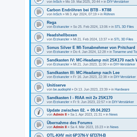
von
InSch
»
Mo 19. Mai 2025, 20:44
» in
DIY-Verstärker
Carbon Endröhren bei BTB - KT88
von
InSch
»
Mi 3. Apr 2024, 07:19
» in
Röhren
Rega
von
Erzkanzler
»
So 25. Feb 2024, 13:06
» in
STL 3D Files
Headshellboxen
von
Erzkanzler
»
Mi 21. Feb 2024, 13:37
» in
STL 3D Files
Sonus Silver E MI-Tonabnehmer von Pritchard
von
Erzkanzler
»
Do 4. Jan 2024, 12:28
» in
Tonarme und T
Sandkasten IV: MC-Headamp mit 2SK170 nach 
von
Erzkanzler
»
Mi 21. Jun 2023, 11:00
» in
DIY-Verstärker
Sandkasten III: MC-Headamp nach Lee
von
Erzkanzler
»
Fr 16. Jun 2023, 22:38
» in
DIY-Verstärker
Unitiserve
von
be.audiophil
»
Di 13. Jun 2023, 23:39
» in
Hardware
Sandkasten I - RIAA mit 2x 2SK170
von
Erzkanzler
»
Fr 9. Jun 2023, 22:57
» in
DIY-Verstärker
Update zwischen 02. + 09.04.2023
von
Admin II
»
Sa 1. Apr 2023, 21:31
» in
News
Übernahme des Forums
von
Admin II
»
Sa 4. Mär 2023, 15:23
» in
News
OTL-KHV mit 6P37N-V 6П37Н-В