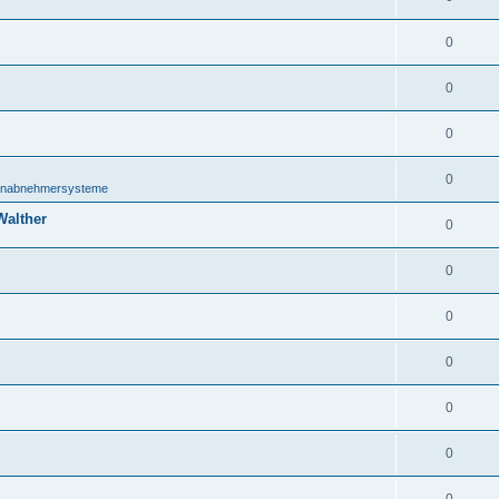
0
0
0
0
onabnehmersysteme
Walther
0
0
0
0
0
0