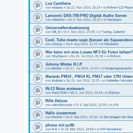
Lua Cantilena
von
miduwa
»
Sa 22. Nov 2014, 20:14
» in
Röhren-CD-Playe
Lansonic DAS-750-PRO Digital Audio Server
von
robeertm
»
So 9. Nov 2014, 20:23
» in
Hardware
Universalfernbedienung
von
Olli_B
»
Di 4. Nov 2014, 20:45
» in
Tuning, Zubehör
Cool, Tube meets raspi (besser als Squeezebo
von
chrissy
»
Sa 9. Aug 2014, 22:41
» in
Hardware
Wer kann mir eine Loewe NF3 für Fotos leihen?
von
VinylSavor
»
Do 24. Jul 2014, 09:38
» in
Röhren
Johnny Winter R.I.P.
von
Bender
»
Do 17. Jul 2014, 14:15
» in
Kneipengespräche
Marantz PM14 , PM14 KI, PM17 oder 17KI Unter
von
Arabela
»
So 29. Jun 2014, 11:02
» in
Halbleiter-Verstärk
IN-13 Nixie ansteuern
von
Hans7530
»
Mo 2. Jun 2014, 10:44
» in
Röhren
Rille Deluxe
von
rulerofrecords
»
Fr 9. Mai 2014, 22:50
» in
LPs
Hallo zusammen
von
Rocket
»
Do 8. Mai 2014, 10:16
» in
Die Anlagen der Boa
phono mit pc86
von
H-K
»
Di 18. Mär 2014, 18:58
» in
DIY-Verstärker