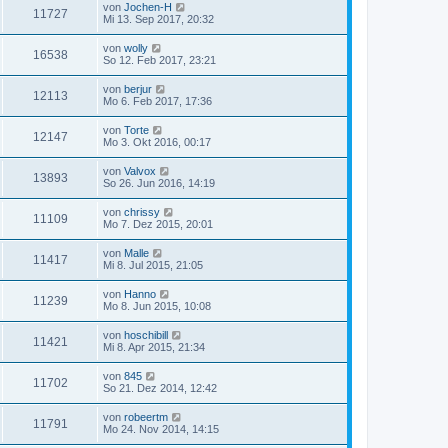
von
Jochen-H
11727
Mi 13. Sep 2017, 20:32
von
wolly
16538
So 12. Feb 2017, 23:21
von
berjur
12113
Mo 6. Feb 2017, 17:36
von
Torte
12147
Mo 3. Okt 2016, 00:17
von
Valvox
13893
So 26. Jun 2016, 14:19
von
chrissy
11109
Mo 7. Dez 2015, 20:01
von
Malle
11417
Mi 8. Jul 2015, 21:05
von
Hanno
11239
Mo 8. Jun 2015, 10:08
von
hoschibill
11421
Mi 8. Apr 2015, 21:34
von
845
11702
So 21. Dez 2014, 12:42
von
robeertm
11791
Mo 24. Nov 2014, 14:15