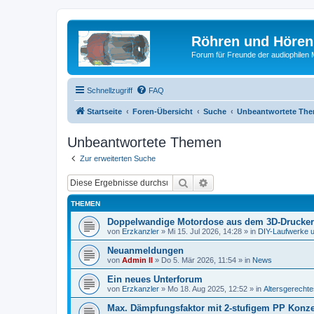
Röhren und Hören
Forum für Freunde der audiophilen
Schnellzugriff
FAQ
Startseite
Foren-Übersicht
Suche
Unbeantwortete Th
Unbeantwortete Themen
Zur erweiterten Suche
Suche
Erweiterte Suche
THEMEN
Doppelwandige Motordose aus dem 3D-Drucker
von
Erzkanzler
»
Mi 15. Jul 2026, 14:28
» in
DIY-Laufwerke 
Neuanmeldungen
von
Admin II
»
Do 5. Mär 2026, 11:54
» in
News
Ein neues Unterforum
von
Erzkanzler
»
Mo 18. Aug 2025, 12:52
» in
Altersgerecht
Max. Dämpfungsfaktor mit 2-stufigem PP Konz