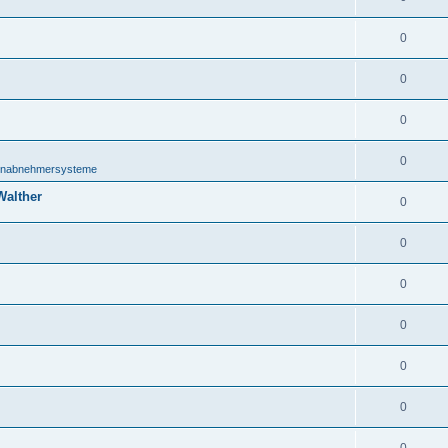
0
0
0
0
onabnehmersysteme
Walther
0
0
0
0
0
0