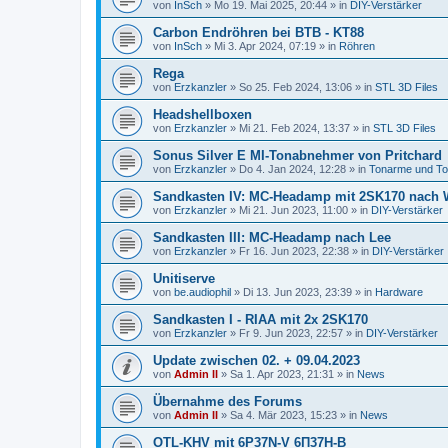
von
InSch
»
Mo 19. Mai 2025, 20:44
» in
DIY-Verstärker
Carbon Endröhren bei BTB - KT88
von
InSch
»
Mi 3. Apr 2024, 07:19
» in
Röhren
Rega
von
Erzkanzler
»
So 25. Feb 2024, 13:06
» in
STL 3D Files
Headshellboxen
von
Erzkanzler
»
Mi 21. Feb 2024, 13:37
» in
STL 3D Files
Sonus Silver E MI-Tonabnehmer von Pritchard
von
Erzkanzler
»
Do 4. Jan 2024, 12:28
» in
Tonarme und T
Sandkasten IV: MC-Headamp mit 2SK170 nach 
von
Erzkanzler
»
Mi 21. Jun 2023, 11:00
» in
DIY-Verstärker
Sandkasten III: MC-Headamp nach Lee
von
Erzkanzler
»
Fr 16. Jun 2023, 22:38
» in
DIY-Verstärker
Unitiserve
von
be.audiophil
»
Di 13. Jun 2023, 23:39
» in
Hardware
Sandkasten I - RIAA mit 2x 2SK170
von
Erzkanzler
»
Fr 9. Jun 2023, 22:57
» in
DIY-Verstärker
Update zwischen 02. + 09.04.2023
von
Admin II
»
Sa 1. Apr 2023, 21:31
» in
News
Übernahme des Forums
von
Admin II
»
Sa 4. Mär 2023, 15:23
» in
News
OTL-KHV mit 6P37N-V 6П37Н-В