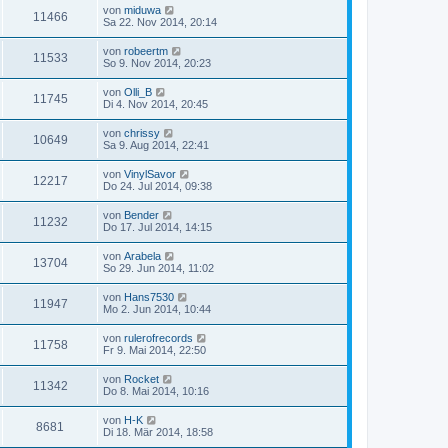
von
miduwa
11466
Sa 22. Nov 2014, 20:14
von
robeertm
11533
So 9. Nov 2014, 20:23
von
Olli_B
11745
Di 4. Nov 2014, 20:45
von
chrissy
10649
Sa 9. Aug 2014, 22:41
von
VinylSavor
12217
Do 24. Jul 2014, 09:38
von
Bender
11232
Do 17. Jul 2014, 14:15
von
Arabela
13704
So 29. Jun 2014, 11:02
von
Hans7530
11947
Mo 2. Jun 2014, 10:44
von
rulerofrecords
11758
Fr 9. Mai 2014, 22:50
von
Rocket
11342
Do 8. Mai 2014, 10:16
von
H-K
8681
Di 18. Mär 2014, 18:58