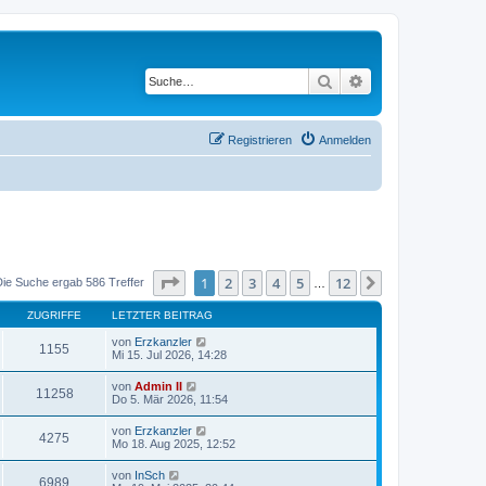
Suche
Erweiterte Suche
Registrieren
Anmelden
Seite
1
von
12
1
2
3
4
5
12
Nächste
Die Suche ergab 586 Treffer
…
ZUGRIFFE
LETZTER BEITRAG
von
Erzkanzler
1155
Mi 15. Jul 2026, 14:28
von
Admin II
11258
Do 5. Mär 2026, 11:54
von
Erzkanzler
4275
Mo 18. Aug 2025, 12:52
von
InSch
6989