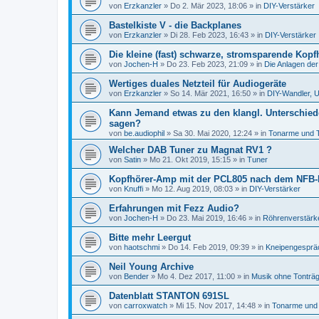
von
Erzkanzler
»
Do 2. Mär 2023, 18:06
» in
DIY-Verstärker
Bastelkiste V - die Backplanes
von
Erzkanzler
»
Di 28. Feb 2023, 16:43
» in
DIY-Verstärker
Die kleine (fast) schwarze, stromsparende Kopf
von
Jochen-H
»
Do 23. Feb 2023, 21:09
» in
Die Anlagen der
Wertiges duales Netzteil für Audiogeräte
von
Erzkanzler
»
So 14. Mär 2021, 16:50
» in
DIY-Wandler, U
Kann Jemand etwas zu den klangl. Unterschied
sagen?
von
be.audiophil
»
Sa 30. Mai 2020, 12:24
» in
Tonarme und 
Welcher DAB Tuner zu Magnat RV1 ?
von
Satin
»
Mo 21. Okt 2019, 15:15
» in
Tuner
Kopfhörer-Amp mit der PCL805 nach dem NFB-
von
Knuffi
»
Mo 12. Aug 2019, 08:03
» in
DIY-Verstärker
Erfahrungen mit Fezz Audio?
von
Jochen-H
»
Do 23. Mai 2019, 16:46
» in
Röhrenverstärk
Bitte mehr Leergut
von
haotschmi
»
Do 14. Feb 2019, 09:39
» in
Kneipengesprä
Neil Young Archive
von
Bender
»
Mo 4. Dez 2017, 11:00
» in
Musik ohne Tonträ
Datenblatt STANTON 691SL
von
carroxwatch
»
Mi 15. Nov 2017, 14:48
» in
Tonarme und