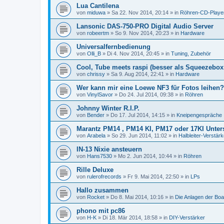
Lua Cantilena
von
miduwa
»
Sa 22. Nov 2014, 20:14
» in
Röhren-CD-Playe
Lansonic DAS-750-PRO Digital Audio Server
von
robeertm
»
So 9. Nov 2014, 20:23
» in
Hardware
Universalfernbedienung
von
Olli_B
»
Di 4. Nov 2014, 20:45
» in
Tuning, Zubehör
Cool, Tube meets raspi (besser als Squeezebo
von
chrissy
»
Sa 9. Aug 2014, 22:41
» in
Hardware
Wer kann mir eine Loewe NF3 für Fotos leihen?
von
VinylSavor
»
Do 24. Jul 2014, 09:38
» in
Röhren
Johnny Winter R.I.P.
von
Bender
»
Do 17. Jul 2014, 14:15
» in
Kneipengespräche
Marantz PM14 , PM14 KI, PM17 oder 17KI Unter
von
Arabela
»
So 29. Jun 2014, 11:02
» in
Halbleiter-Verstärk
IN-13 Nixie ansteuern
von
Hans7530
»
Mo 2. Jun 2014, 10:44
» in
Röhren
Rille Deluxe
von
rulerofrecords
»
Fr 9. Mai 2014, 22:50
» in
LPs
Hallo zusammen
von
Rocket
»
Do 8. Mai 2014, 10:16
» in
Die Anlagen der Boa
phono mit pc86
von
H-K
»
Di 18. Mär 2014, 18:58
» in
DIY-Verstärker