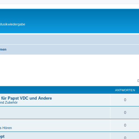
 Musikwiedergabe
emen
ANTWORTEN
 für Papst VDC und Andere
0
und Zubehör
0
0
es Hören
ept
0