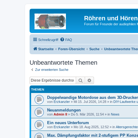
Röhren und Hören
Forum für Freunde der audiophilen
Schnellzugriff
FAQ
Startseite
Foren-Übersicht
Suche
Unbeantwortete Th
Unbeantwortete Themen
Zur erweiterten Suche
Suche
Erweiterte Suche
THEMEN
Doppelwandige Motordose aus dem 3D-Drucker
von
Erzkanzler
»
Mi 15. Jul 2026, 14:28
» in
DIY-Laufwerke 
Neuanmeldungen
von
Admin II
»
Do 5. Mär 2026, 11:54
» in
News
Ein neues Unterforum
von
Erzkanzler
»
Mo 18. Aug 2025, 12:52
» in
Altersgerecht
Max. Dämpfungsfaktor mit 2-stufigem PP Konz