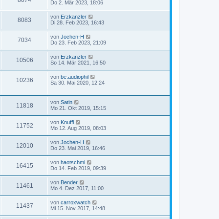
8074
Do 2. Mär 2023, 18:06
von
Erzkanzler
8083
Di 28. Feb 2023, 16:43
von
Jochen-H
7034
Do 23. Feb 2023, 21:09
von
Erzkanzler
10506
So 14. Mär 2021, 16:50
von
be.audiophil
10236
Sa 30. Mai 2020, 12:24
von
Satin
11818
Mo 21. Okt 2019, 15:15
von
Knuffi
11752
Mo 12. Aug 2019, 08:03
von
Jochen-H
12010
Do 23. Mai 2019, 16:46
von
haotschmi
16415
Do 14. Feb 2019, 09:39
von
Bender
11461
Mo 4. Dez 2017, 11:00
von
carroxwatch
11437
Mi 15. Nov 2017, 14:48