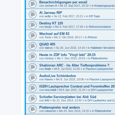
Benachrichtigungen per email
von
Jochen-H
»
Mi 13. Sep 2017, 20:32
» in
Kneipengespräc
Al Jarreau RIP
von
wolly
»
So 12. Feb 2017, 23:21
» in
Off Topic
Destiny KT 120
von
berjur
»
Mo 6. Feb 2017, 17:36
» in
Röhrenverstärker
Wechsel auf EM 83
von
Torte
»
Mo 3. Okt 2016, 00:17
» in
Röhren
QUAD 405
von
Valvox
»
So 26. Jun 2016, 14:19
» in
Halbleiter-Verstärk
Heute in ZDF Info "Vinyl lebt" 20:15
von
chrissy
»
Mo 7. Dez 2015, 20:01
» in
Plattendreher
Shahinian ARC - Im Alter Tieftonprobleme ?
von
Malle
»
Mi 8. Jul 2015, 21:05
» in
Passive Lautsprecher
AudioLive Schönbohm
von
Hanno
»
Mo 8. Jun 2015, 10:08
» in
Passive Lautsprech
IGDH Lautsprecher Contest und Forentreffen 20
von
hoschibill
»
Mi 8. Apr 2015, 21:34
» in
DIY-Lautsprecher
Schiefer-Servierplatten bei Aldi Süd
von
845
»
So 21. Dez 2014, 12:42
» in
DIY-Laufwerke und Z
Plattenspieler mal anders
von
robeertm
»
Mo 24. Nov 2014, 14:15
» in
Plattendreher