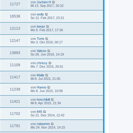
von
Jochen-H
11727
Mi 13. Sep 2017, 20:32
von
wolly
16538
So 12. Feb 2017, 23:21
von
berjur
12113
Mo 6. Feb 2017, 17:36
von
Torte
12147
Mo 3. Okt 2016, 00:17
von
Valvox
13893
So 26. Jun 2016, 14:19
von
chrissy
11109
Mo 7. Dez 2015, 20:01
von
Malle
11417
Mi 8. Jul 2015, 21:05
von
Hanno
11239
Mo 8. Jun 2015, 10:08
von
hoschibill
11421
Mi 8. Apr 2015, 21:34
von
845
11702
So 21. Dez 2014, 12:42
von
robeertm
11791
Mo 24. Nov 2014, 14:15