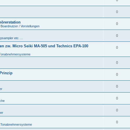
0
0
hörerstation
0
 Boardnutzer / Vorstellungen
0
psampler etc. ...
en zw. Micro Seiki MA-505 und Technics EPA-100
0
Tonabnehmersysteme
0
Prinzip
0
0
er
0
che
0
ger
0
 Tonabnehmersysteme