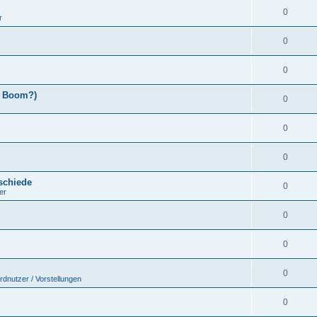
0
r
0
0
x Boom?)
0
0
0
schiede
0
er
0
0
0
rdnutzer / Vorstellungen
0