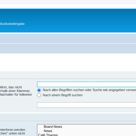
 Musikwiedergabe
Wort, das nicht
Nach allen Begriffen suchen oder Suche wie angegeben verwe
rhalb einer Klammer,
tzhalter für teilweise
Nach einem Begriff suchen
Unterforen werden
chen“ unten nicht