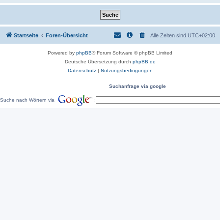
Startseite
Foren-Übersicht
Alle Zeiten sind
UTC+02:00
Powered by
phpBB
® Forum Software © phpBB Limited
Deutsche Übersetzung durch
phpBB.de
Datenschutz
|
Nutzungsbedingungen
Suchanfrage via google
Suche nach Wörtern via
: