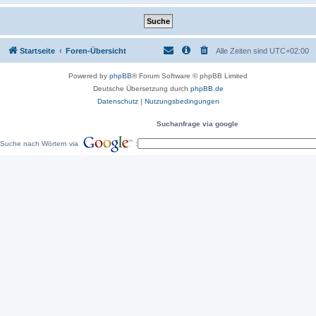
Startseite
Foren-Übersicht
Alle Zeiten sind
UTC+02:00
Powered by
phpBB
® Forum Software © phpBB Limited
Deutsche Übersetzung durch
phpBB.de
Datenschutz
|
Nutzungsbedingungen
Suchanfrage via google
Suche nach Wörtern via
: