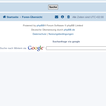
Startseite
Foren-Übersicht
Alle Zeiten sind
UTC+02:00
Powered by
phpBB
® Forum Software © phpBB Limited
Deutsche Übersetzung durch
phpBB.de
Datenschutz
|
Nutzungsbedingungen
Suchanfrage via google
Suche nach Wörtern via
: