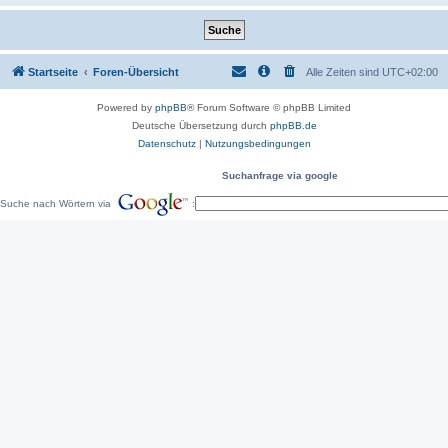
Startseite
Foren-Übersicht
Alle Zeiten sind
UTC+02:00
Powered by
phpBB
® Forum Software © phpBB Limited
Deutsche Übersetzung durch
phpBB.de
Datenschutz
|
Nutzungsbedingungen
Suchanfrage via google
Suche nach Wörtern via
: