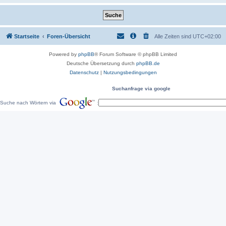
Startseite
Foren-Übersicht
Alle Zeiten sind
UTC+02:00
Powered by
phpBB
® Forum Software © phpBB Limited
Deutsche Übersetzung durch
phpBB.de
Datenschutz
|
Nutzungsbedingungen
Suchanfrage via google
Suche nach Wörtern via
: