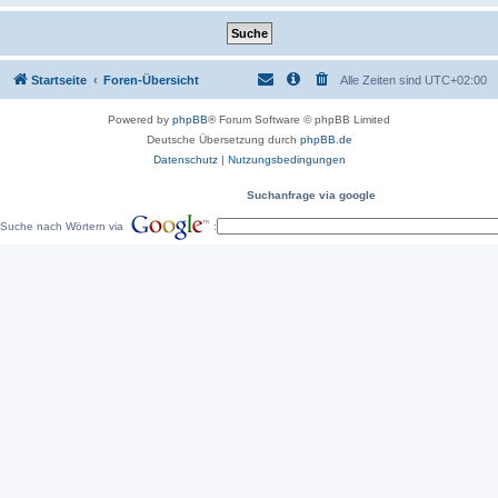
Startseite
Foren-Übersicht
Alle Zeiten sind
UTC+02:00
Powered by
phpBB
® Forum Software © phpBB Limited
Deutsche Übersetzung durch
phpBB.de
Datenschutz
|
Nutzungsbedingungen
Suchanfrage via google
Suche nach Wörtern via
: