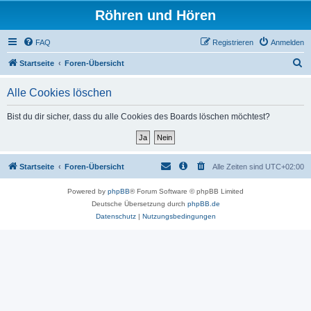
Röhren und Hören
FAQ
Registrieren
Anmelden
S
Startseite
Foren-Übersicht
u
Alle Cookies löschen
c
h
Bist du dir sicher, dass du alle Cookies des Boards löschen möchtest?
e
Startseite
Foren-Übersicht
Alle Zeiten sind
UTC+02:00
Powered by
phpBB
® Forum Software © phpBB Limited
Deutsche Übersetzung durch
phpBB.de
Datenschutz
|
Nutzungsbedingungen