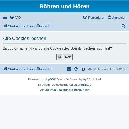
Röhren und Hören
FAQ
Registrieren
Anmelden
S
Startseite
Foren-Übersicht
u
Alle Cookies löschen
c
h
Bist du dir sicher, dass du alle Cookies des Boards löschen möchtest?
e
Startseite
Foren-Übersicht
Alle Zeiten sind
UTC+02:00
Powered by
phpBB
® Forum Software © phpBB Limited
Deutsche Übersetzung durch
phpBB.de
Datenschutz
|
Nutzungsbedingungen