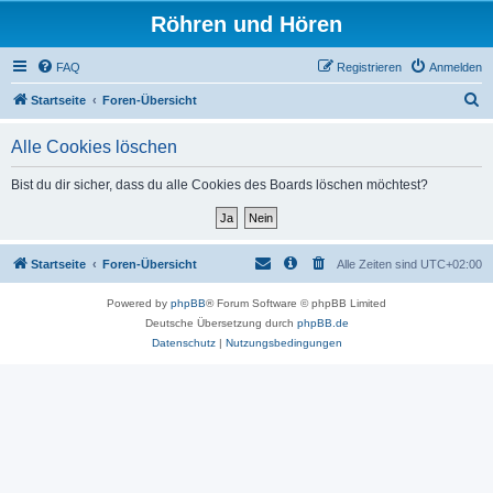
Röhren und Hören
FAQ
Registrieren
Anmelden
S
Startseite
Foren-Übersicht
u
Alle Cookies löschen
c
h
Bist du dir sicher, dass du alle Cookies des Boards löschen möchtest?
e
Startseite
Foren-Übersicht
Alle Zeiten sind
UTC+02:00
Powered by
phpBB
® Forum Software © phpBB Limited
Deutsche Übersetzung durch
phpBB.de
Datenschutz
|
Nutzungsbedingungen