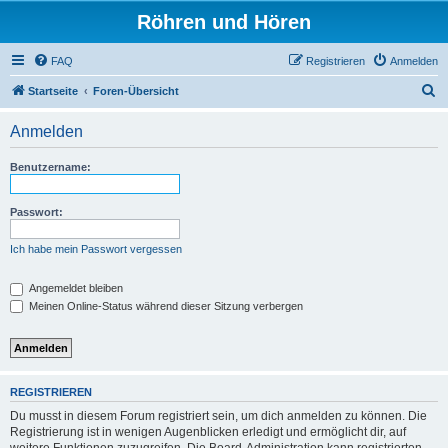
Röhren und Hören
FAQ
Registrieren
Anmelden
S
Startseite
Foren-Übersicht
u
Anmelden
c
h
Benutzername:
e
Passwort:
Ich habe mein Passwort vergessen
Angemeldet bleiben
Meinen Online-Status während dieser Sitzung verbergen
REGISTRIEREN
Du musst in diesem Forum registriert sein, um dich anmelden zu können. Die
Registrierung ist in wenigen Augenblicken erledigt und ermöglicht dir, auf
weitere Funktionen zuzugreifen. Die Board-Administration kann registrierten