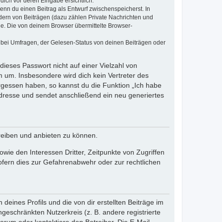
dich vor deren Eingabe ersichtlich.
wenn du einen Beitrag als Entwurf zwischenspeicherst. In
dern von Beiträgen (dazu zählen Private Nachrichten und
e. Die von deinem Browser übermittelte Browser-
 bei Umfragen, der Gelesen-Status von deinen Beiträgen oder
dieses Passwort nicht auf einer Vielzahl von
 um. Insbesondere wird dich kein Vertreter des
ergessen haben, so kannst du die Funktion „Ich habe
resse und sendet anschließend ein neu generiertes
reiben und anbieten zu können.
ie den Interessen Dritter, Zeitpunkte von Zugriffen
fern dies zur Gefahrenabwehr oder zur rechtlichen
eines Profils und die von dir erstellten Beiträge im
ngeschränkten Nutzerkreis (z. B. andere registrierte