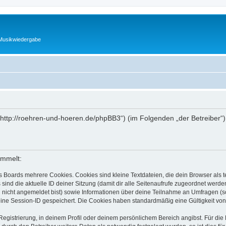
 Musikwiedergabe
(„http://roehren-und-hoeren.de/phpBB3“) (im Folgenden „der Betreiber“
ammelt:
s Boards mehrere Cookies. Cookies sind kleine Textdateien, die dein Browser als
 sind die aktuelle ID deiner Sitzung (damit dir alle Seitenaufrufe zugeordnet werd
u nicht angemeldet bist) sowie Informationen über deine Teilnahme an Umfragen (s
eine Session-ID gespeichert. Die Cookies haben standardmäßig eine Gültigkeit von 
Registrierung, in deinem Profil oder deinem persönlichem Bereich angibst. Für di