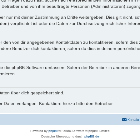
n du Fragen dazu hast, suche nach entsprechenden Informationen im Fo
n Betreiber und von ihm beauftragte Personen (Administratoren) zugäng
r nur mit deiner Zustimmung an Dritte weitergeben. Dies gilt nicht, s
n) verpflichtet ist oder die Daten zur Durchsetzung rechtlicher Interes
er den von dir angegebenen Kontaktdaten zu kontaktieren, sofern dies 
andere Benutzer dich kontaktieren, sofern du dies in deinem persönliche
, die die phpBB-Software umfassen. Sofern der Betreiber in anderen Be
ormieren.
 Daten über dich gespeichert sind.
 Daten verlangen. Kontaktiere hierzu bitte den Betreiber.
Kontakt
Powered by
phpBB
® Forum Software © phpBB Limited
Deutsche Übersetzung durch
phpBB.de