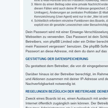
eine E-Mail-Adresse und ein Passwort notwendig. Wenn du
Wenn du einen Beitrag oder eine private Nachricht erste
diesen Fällen wird auch deine IP-Adresse gespeichert. 
Umfragen), Änderungen an zentralen Profildaten (E-Mai
Kennzeichnung (User Agent) wird nur in der „Wer ist onl
Schließlich erfordern einzelne Funktionen des Boards,
explizit von dir gesetzte Lesezeichen oder Benachrichti
Dein Passwort wird mit einer Einwege-Verschlüsselung 
Webseiten zu verwenden. Das Passwort ist dein Schlü
Betreibers, von phpBB Limited oder ein Dritter berec
mein Passwort vergessen“ benutzen. Die phpBB-Softw
Passwort an diese Adresse, mit dem du dann auf das 
GESTATTUNG DER DATENSPEICHERUNG
Du gestattest dem Betreiber, die von dir eingegeben
Darüber hinaus ist der Betreiber berechtigt, im Rahm
und Aktionen zusammen mit deiner IP-Adresse und de
Nachverfolgbarkeit notwendig ist.
REGELUNGEN BEZÜGLICH DER WEITERGABE DEINE
Zweck eines Boards ist es, einen Austausch mit andere
Internet öffentlich zugänglich sein können. Der Betrei