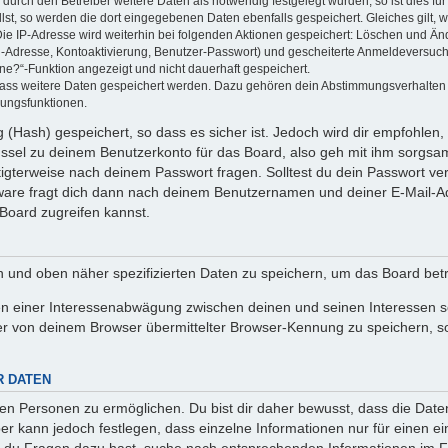
rch den Betreiber weitere Daten als notwendig festgelegt wurden, so ist dies für 
llst, so werden die dort eingegebenen Daten ebenfalls gespeichert. Gleiches gilt, 
Die IP-Adresse wird weiterhin bei folgenden Aktionen gespeichert: Löschen und Än
l-Adresse, Kontoaktivierung, Benutzer-Passwort) und gescheiterte Anmeldeversuch
ine?“-Funktion angezeigt und nicht dauerhaft gespeichert.
 dass weitere Daten gespeichert werden. Dazu gehören dein Abstimmungsverhalten
gungsfunktionen.
(Hash) gespeichert, so dass es sicher ist. Jedoch wird dir empfohlen, 
ssel zu deinem Benutzerkonto für das Board, also geh mit ihm sorgsam
htigterweise nach deinem Passwort fragen. Solltest du dein Passwort v
are fragt dich dann nach deinem Benutzernamen und deiner E-Mail-Ad
Board zugreifen kannst.
en und oben näher spezifizierten Daten zu speichern, um das Board bet
en einer Interessenabwägung zwischen deinen und seinen Interessen sow
r von deinem Browser übermittelter Browser-Kennung zu speichern, so
R DATEN
n Personen zu ermöglichen. Du bist dir daher bewusst, dass die Daten d
ber kann jedoch festlegen, dass einzelne Informationen nur für einen ei