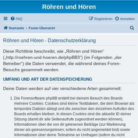
Röhren und Hören
FAQ
Registrieren
Anmelden
S
Startseite
Foren-Übersicht
u
Röhren und Hören - Datenschutzerklärung
c
h
Diese Richtlinie beschreibt, wie „Röhren und Hören“
(„http://roehren-und-hoeren.de/phpBB3“) (im Folgenden „der
e
Betreiber“) die Daten verwendet, die während deines Foren-
Besuchs gesammelt werden.
UMFANG UND ART DER DATENSPEICHERUNG
Deine Daten werden auf vier verschiedene Arten gesammelt:
Die Forensoftware phpBB erstellt bei deinem Besuch des Boards
mehrere Cookies. Cookies sind kleine Textdateien, die dein Browser als
temporäre Dateien ablegt und die zwischen den einzelnen Aufrufen des
Boards erhalten bleiben. In diesen Cookies sind die aktuelle ID deiner
Sitzung (damit dir alle Seitenaufrufe zugeordnet werden können),
Informationen über die von dir gelesenen Beiträge (zur Markierung
dieser als gelesen/ungelesen; sofern du nicht angemeldet bist) sowie
Informationen über deine Teilnahme an Umfragen (sofern du nicht