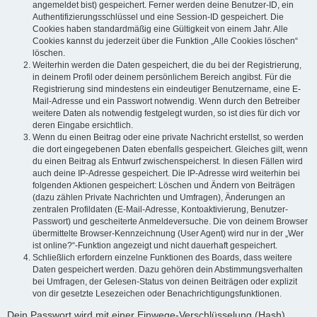
angemeldet bist) gespeichert. Ferner werden deine Benutzer-ID, ein
Authentifizierungsschlüssel und eine Session-ID gespeichert. Die
Cookies haben standardmäßig eine Gültigkeit von einem Jahr. Alle
Cookies kannst du jederzeit über die Funktion „Alle Cookies löschen“
löschen.
Weiterhin werden die Daten gespeichert, die du bei der Registrierung,
in deinem Profil oder deinem persönlichem Bereich angibst. Für die
Registrierung sind mindestens ein eindeutiger Benutzername, eine E-
Mail-Adresse und ein Passwort notwendig. Wenn durch den Betreiber
weitere Daten als notwendig festgelegt wurden, so ist dies für dich vor
deren Eingabe ersichtlich.
Wenn du einen Beitrag oder eine private Nachricht erstellst, so werden
die dort eingegebenen Daten ebenfalls gespeichert. Gleiches gilt, wenn
du einen Beitrag als Entwurf zwischenspeicherst. In diesen Fällen wird
auch deine IP-Adresse gespeichert. Die IP-Adresse wird weiterhin bei
folgenden Aktionen gespeichert: Löschen und Ändern von Beiträgen
(dazu zählen Private Nachrichten und Umfragen), Änderungen an
zentralen Profildaten (E-Mail-Adresse, Kontoaktivierung, Benutzer-
Passwort) und gescheiterte Anmeldeversuche. Die von deinem Browser
übermittelte Browser-Kennzeichnung (User Agent) wird nur in der „Wer
ist online?“-Funktion angezeigt und nicht dauerhaft gespeichert.
Schließlich erfordern einzelne Funktionen des Boards, dass weitere
Daten gespeichert werden. Dazu gehören dein Abstimmungsverhalten
bei Umfragen, der Gelesen-Status von deinen Beiträgen oder explizit
von dir gesetzte Lesezeichen oder Benachrichtigungsfunktionen.
Dein Passwort wird mit einer Einwege-Verschlüsselung (Hash)