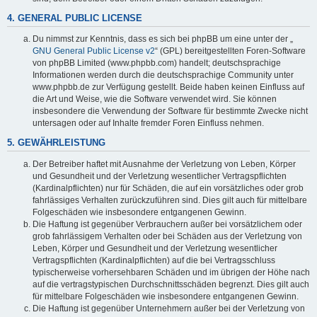
4. GENERAL PUBLIC LICENSE
Du nimmst zur Kenntnis, dass es sich bei phpBB um eine unter der „
GNU General Public License v2
“ (GPL) bereitgestellten Foren-Software
von phpBB Limited (www.phpbb.com) handelt; deutschsprachige
Informationen werden durch die deutschsprachige Community unter
www.phpbb.de zur Verfügung gestellt. Beide haben keinen Einfluss auf
die Art und Weise, wie die Software verwendet wird. Sie können
insbesondere die Verwendung der Software für bestimmte Zwecke nicht
untersagen oder auf Inhalte fremder Foren Einfluss nehmen.
5. GEWÄHRLEISTUNG
Der Betreiber haftet mit Ausnahme der Verletzung von Leben, Körper
und Gesundheit und der Verletzung wesentlicher Vertragspflichten
(Kardinalpflichten) nur für Schäden, die auf ein vorsätzliches oder grob
fahrlässiges Verhalten zurückzuführen sind. Dies gilt auch für mittelbare
Folgeschäden wie insbesondere entgangenen Gewinn.
Die Haftung ist gegenüber Verbrauchern außer bei vorsätzlichem oder
grob fahrlässigem Verhalten oder bei Schäden aus der Verletzung von
Leben, Körper und Gesundheit und der Verletzung wesentlicher
Vertragspflichten (Kardinalpflichten) auf die bei Vertragsschluss
typischerweise vorhersehbaren Schäden und im übrigen der Höhe nach
auf die vertragstypischen Durchschnittsschäden begrenzt. Dies gilt auch
für mittelbare Folgeschäden wie insbesondere entgangenen Gewinn.
Die Haftung ist gegenüber Unternehmern außer bei der Verletzung von