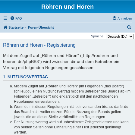
Röhren und Hören
FAQ
Anmelden
S
Startseite
Foren-Übersicht
u
Sprache:
c
Röhren und Hören - Registrierung
h
Mit dem Zugriff auf „Röhren und Hören“ („http://roehren-und-
e
hoeren.de/phpBB3“) wird zwischen dir und dem Betreiber ein
Vertrag mit folgenden Regelungen geschlossen:
1. NUTZUNGSVERTRAG
Mit dem Zugriff auf „Röhren und Hören“ (im Folgenden „das Board“)
schließt du einen Nutzungsvertrag mit dem Betreiber des Boards ab (im
Folgenden „Betreiber“) und erklärst dich mit den nachfolgenden
Regelungen einverstanden.
Wenn du mit diesen Regelungen nicht einverstanden bist, so darfst du
das Board nicht weiter nutzen. Für die Nutzung des Boards gelten
jeweils die an dieser Stelle veröffentlichten Regelungen.
Der Nutzungsvertrag wird auf unbestimmte Zeit geschlossen und kann
von beiden Seiten ohne Einhaltung einer Frist jederzeit gekündigt
werden.