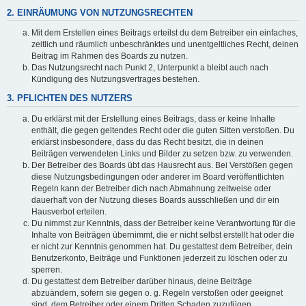
2. EINRÄUMUNG VON NUTZUNGSRECHTEN
Mit dem Erstellen eines Beitrags erteilst du dem Betreiber ein einfaches,
zeitlich und räumlich unbeschränktes und unentgeltliches Recht, deinen
Beitrag im Rahmen des Boards zu nutzen.
Das Nutzungsrecht nach Punkt 2, Unterpunkt a bleibt auch nach
Kündigung des Nutzungsvertrages bestehen.
3. PFLICHTEN DES NUTZERS
Du erklärst mit der Erstellung eines Beitrags, dass er keine Inhalte
enthält, die gegen geltendes Recht oder die guten Sitten verstoßen. Du
erklärst insbesondere, dass du das Recht besitzt, die in deinen
Beiträgen verwendeten Links und Bilder zu setzen bzw. zu verwenden.
Der Betreiber des Boards übt das Hausrecht aus. Bei Verstößen gegen
diese Nutzungsbedingungen oder anderer im Board veröffentlichten
Regeln kann der Betreiber dich nach Abmahnung zeitweise oder
dauerhaft von der Nutzung dieses Boards ausschließen und dir ein
Hausverbot erteilen.
Du nimmst zur Kenntnis, dass der Betreiber keine Verantwortung für die
Inhalte von Beiträgen übernimmt, die er nicht selbst erstellt hat oder die
er nicht zur Kenntnis genommen hat. Du gestattest dem Betreiber, dein
Benutzerkonto, Beiträge und Funktionen jederzeit zu löschen oder zu
sperren.
Du gestattest dem Betreiber darüber hinaus, deine Beiträge
abzuändern, sofern sie gegen o. g. Regeln verstoßen oder geeignet
sind, dem Betreiber oder einem Dritten Schaden zuzufügen.