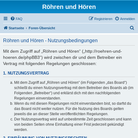
Röhren und Hören
FAQ
Registrieren
Anmelden
S
Startseite
Foren-Übersicht
u
Röhren und Hören - Nutzungsbedingungen
c
h
Mit dem Zugriff auf „Röhren und Hören“ („http://roehren-und-
hoeren.de/phpBB3“) wird zwischen dir und dem Betreiber ein
e
Vertrag mit folgenden Regelungen geschlossen:
1. NUTZUNGSVERTRAG
Mit dem Zugriff auf „Röhren und Hören“ (im Folgenden „das Board“)
schließt du einen Nutzungsvertrag mit dem Betreiber des Boards ab (im
Folgenden „Betreiber“) und erklärst dich mit den nachfolgenden
Regelungen einverstanden.
Wenn du mit diesen Regelungen nicht einverstanden bist, so darfst du
das Board nicht weiter nutzen. Für die Nutzung des Boards gelten
jeweils die an dieser Stelle veröffentlichten Regelungen.
Der Nutzungsvertrag wird auf unbestimmte Zeit geschlossen und kann
von beiden Seiten ohne Einhaltung einer Frist jederzeit gekündigt
werden.