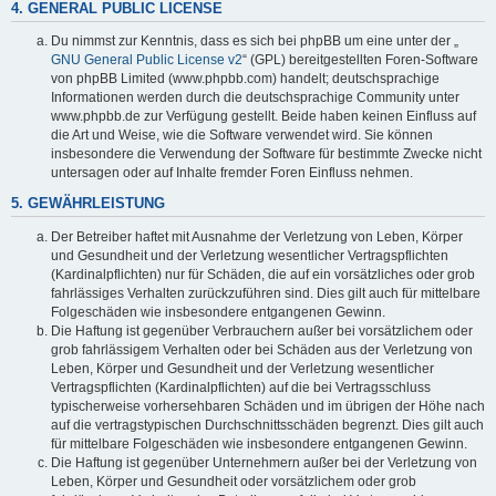
4. GENERAL PUBLIC LICENSE
Du nimmst zur Kenntnis, dass es sich bei phpBB um eine unter der „
GNU General Public License v2
“ (GPL) bereitgestellten Foren-Software
von phpBB Limited (www.phpbb.com) handelt; deutschsprachige
Informationen werden durch die deutschsprachige Community unter
www.phpbb.de zur Verfügung gestellt. Beide haben keinen Einfluss auf
die Art und Weise, wie die Software verwendet wird. Sie können
insbesondere die Verwendung der Software für bestimmte Zwecke nicht
untersagen oder auf Inhalte fremder Foren Einfluss nehmen.
5. GEWÄHRLEISTUNG
Der Betreiber haftet mit Ausnahme der Verletzung von Leben, Körper
und Gesundheit und der Verletzung wesentlicher Vertragspflichten
(Kardinalpflichten) nur für Schäden, die auf ein vorsätzliches oder grob
fahrlässiges Verhalten zurückzuführen sind. Dies gilt auch für mittelbare
Folgeschäden wie insbesondere entgangenen Gewinn.
Die Haftung ist gegenüber Verbrauchern außer bei vorsätzlichem oder
grob fahrlässigem Verhalten oder bei Schäden aus der Verletzung von
Leben, Körper und Gesundheit und der Verletzung wesentlicher
Vertragspflichten (Kardinalpflichten) auf die bei Vertragsschluss
typischerweise vorhersehbaren Schäden und im übrigen der Höhe nach
auf die vertragstypischen Durchschnittsschäden begrenzt. Dies gilt auch
für mittelbare Folgeschäden wie insbesondere entgangenen Gewinn.
Die Haftung ist gegenüber Unternehmern außer bei der Verletzung von
Leben, Körper und Gesundheit oder vorsätzlichem oder grob