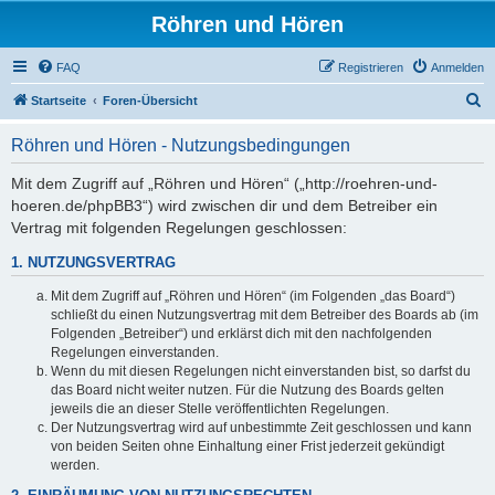
Röhren und Hören
FAQ
Registrieren
Anmelden
S
Startseite
Foren-Übersicht
u
Röhren und Hören - Nutzungsbedingungen
c
h
Mit dem Zugriff auf „Röhren und Hören“ („http://roehren-und-
hoeren.de/phpBB3“) wird zwischen dir und dem Betreiber ein
e
Vertrag mit folgenden Regelungen geschlossen:
1. NUTZUNGSVERTRAG
Mit dem Zugriff auf „Röhren und Hören“ (im Folgenden „das Board“)
schließt du einen Nutzungsvertrag mit dem Betreiber des Boards ab (im
Folgenden „Betreiber“) und erklärst dich mit den nachfolgenden
Regelungen einverstanden.
Wenn du mit diesen Regelungen nicht einverstanden bist, so darfst du
das Board nicht weiter nutzen. Für die Nutzung des Boards gelten
jeweils die an dieser Stelle veröffentlichten Regelungen.
Der Nutzungsvertrag wird auf unbestimmte Zeit geschlossen und kann
von beiden Seiten ohne Einhaltung einer Frist jederzeit gekündigt
werden.