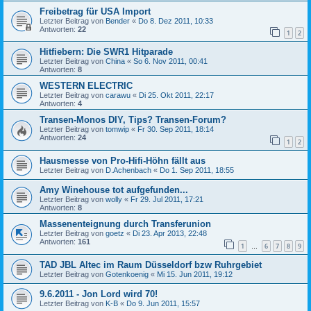
Freibetrag für USA Import
Letzter Beitrag von
Bender
«
Do 8. Dez 2011, 10:33
Antworten:
22
1
2
Hitfiebern: Die SWR1 Hitparade
Letzter Beitrag von
China
«
So 6. Nov 2011, 00:41
Antworten:
8
WESTERN ELECTRIC
Letzter Beitrag von
carawu
«
Di 25. Okt 2011, 22:17
Antworten:
4
Transen-Monos DIY, Tips? Transen-Forum?
Letzter Beitrag von
tomwip
«
Fr 30. Sep 2011, 18:14
Antworten:
24
1
2
Hausmesse von Pro-Hifi-Höhn fällt aus
Letzter Beitrag von
D.Achenbach
«
Do 1. Sep 2011, 18:55
Amy Winehouse tot aufgefunden...
Letzter Beitrag von
wolly
«
Fr 29. Jul 2011, 17:21
Antworten:
8
Massenenteignung durch Transferunion
Letzter Beitrag von
goetz
«
Di 23. Apr 2013, 22:48
Antworten:
161
1
6
7
8
9
…
TAD JBL Altec im Raum Düsseldorf bzw Ruhrgebiet
Letzter Beitrag von
Gotenkoenig
«
Mi 15. Jun 2011, 19:12
9.6.2011 - Jon Lord wird 70!
Letzter Beitrag von
K-B
«
Do 9. Jun 2011, 15:57