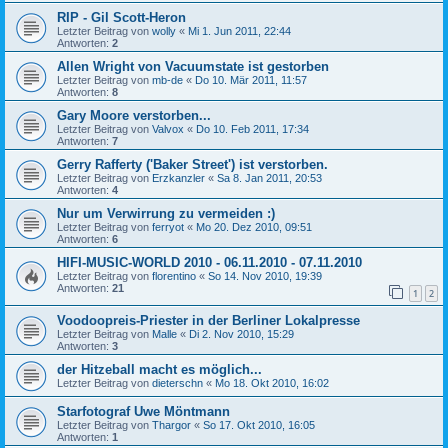
RIP - Gil Scott-Heron
Letzter Beitrag von
wolly
«
Mi 1. Jun 2011, 22:44
Antworten:
2
Allen Wright von Vacuumstate ist gestorben
Letzter Beitrag von
mb-de
«
Do 10. Mär 2011, 11:57
Antworten:
8
Gary Moore verstorben...
Letzter Beitrag von
Valvox
«
Do 10. Feb 2011, 17:34
Antworten:
7
Gerry Rafferty ('Baker Street') ist verstorben.
Letzter Beitrag von
Erzkanzler
«
Sa 8. Jan 2011, 20:53
Antworten:
4
Nur um Verwirrung zu vermeiden :)
Letzter Beitrag von
ferryot
«
Mo 20. Dez 2010, 09:51
Antworten:
6
HIFI-MUSIC-WORLD 2010 - 06.11.2010 - 07.11.2010
Letzter Beitrag von
florentino
«
So 14. Nov 2010, 19:39
Antworten:
21
1
2
Voodoopreis-Priester in der Berliner Lokalpresse
Letzter Beitrag von
Malle
«
Di 2. Nov 2010, 15:29
Antworten:
3
der Hitzeball macht es möglich...
Letzter Beitrag von
dieterschn
«
Mo 18. Okt 2010, 16:02
Starfotograf Uwe Möntmann
Letzter Beitrag von
Thargor
«
So 17. Okt 2010, 16:05
Antworten:
1