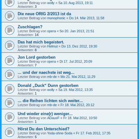
Letzter Beitrag von
wolly
«
Sa 10. Aug 2013, 19:11
Antworten:
3
Die neue ORIG 2/2013 ist da
Letzter Beitrag von
monophonic
«
Do 14. Mär 2013, 11:58
Zuschlagen?
Letzter Beitrag von
opera
«
So 20. Jan 2013, 21:51
Antworten:
14
Das hat mich begeistert.
Letzter Beitrag von
Helmut
«
Do 13. Dez 2012, 19:30
Antworten:
8
Jon Lord gestorben
Letzter Beitrag von
opera
«
Di 17. Jul 2012, 20:09
Antworten:
7
... und der naechste ist weg...
Letzter Beitrag von
mb-de
«
Mo 21. Mai 2012, 11:29
Donald „Duck“ Dunn gestorben
Letzter Beitrag von
wolly
«
Sa 19. Mai 2012, 13:35
Antworten:
1
... die Reihen lichten sich weiter...
Letzter Beitrag von
mb-de
«
Fr 18. Mai 2012, 20:12
Und wieder eine(r) weniger...
Letzter Beitrag von
ADausF
«
Fr 18. Mai 2012, 10:50
Antworten:
1
Hörst Du den Unterschied?
Letzter Beitrag von
Yoda-ohne-Soda
«
Fr 17. Feb 2012, 17:35
Antworten:
5