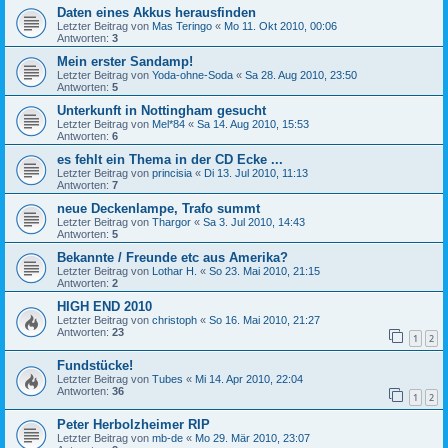
Daten eines Akkus herausfinden
Letzter Beitrag von
Mas Teringo
«
Mo 11. Okt 2010, 00:06
Antworten:
3
Mein erster Sandamp!
Letzter Beitrag von
Yoda-ohne-Soda
«
Sa 28. Aug 2010, 23:50
Antworten:
5
Unterkunft in Nottingham gesucht
Letzter Beitrag von
Mel*84
«
Sa 14. Aug 2010, 15:53
Antworten:
6
es fehlt ein Thema in der CD Ecke ...
Letzter Beitrag von
princisia
«
Di 13. Jul 2010, 11:13
Antworten:
7
neue Deckenlampe, Trafo summt
Letzter Beitrag von
Thargor
«
Sa 3. Jul 2010, 14:43
Antworten:
5
Bekannte / Freunde etc aus Amerika?
Letzter Beitrag von
Lothar H.
«
So 23. Mai 2010, 21:15
Antworten:
2
HIGH END 2010
Letzter Beitrag von
christoph
«
So 16. Mai 2010, 21:27
Antworten:
23
1
2
Fundstücke!
Letzter Beitrag von
Tubes
«
Mi 14. Apr 2010, 22:04
Antworten:
36
1
2
Peter Herbolzheimer RIP
Letzter Beitrag von
mb-de
«
Mo 29. Mär 2010, 23:07