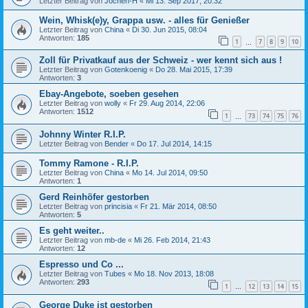
Letzter Beitrag von
Jochen-H
«
Mi 13. Sep 2017, 20:32
Wein, Whisk(e)y, Grappa usw. - alles für Genießer
Letzter Beitrag von
China
«
Di 30. Jun 2015, 08:04
Antworten:
185
1
7
8
9
10
…
Zoll für Privatkauf aus der Schweiz - wer kennt sich aus !
Letzter Beitrag von
Gotenkoenig
«
Do 28. Mai 2015, 17:39
Antworten:
3
Ebay-Angebote, soeben gesehen
Letzter Beitrag von
wolly
«
Fr 29. Aug 2014, 22:06
Antworten:
1512
1
73
74
75
76
…
Johnny Winter R.I.P.
Letzter Beitrag von
Bender
«
Do 17. Jul 2014, 14:15
Tommy Ramone - R.I.P.
Letzter Beitrag von
China
«
Mo 14. Jul 2014, 09:50
Antworten:
1
Gerd Reinhöfer gestorben
Letzter Beitrag von
princisia
«
Fr 21. Mär 2014, 08:50
Antworten:
5
Es geht weiter..
Letzter Beitrag von
mb-de
«
Mi 26. Feb 2014, 21:43
Antworten:
12
Espresso und Co ...
Letzter Beitrag von
Tubes
«
Mo 18. Nov 2013, 18:08
Antworten:
293
1
12
13
14
15
…
George Duke ist gestorben