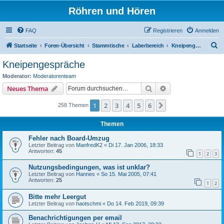
Röhren und Hören
FAQ
Registrieren
Anmelden
S
Startseite
Foren-Übersicht
Stammtische
Laberbereich
Kneipengespräche
u
Kneipengespräche
c
Moderator:
Moderatorenteam
h
Suche
Erweiterte Suche
Neues Thema
e
1
2
3
4
5
6
Nächste
258 Themen
Themen
Fehler nach Board-Umzug
Letzter Beitrag von
ManfredK2
«
Di 17. Jan 2006, 18:33
Antworten:
45
1
2
3
Nutzungsbedingungen, was ist unklar?
Letzter Beitrag von
Hannes
«
So 15. Mai 2005, 07:41
Antworten:
25
1
2
Bitte mehr Leergut
Letzter Beitrag von
haotschmi
«
Do 14. Feb 2019, 09:39
Benachrichtigungen per email