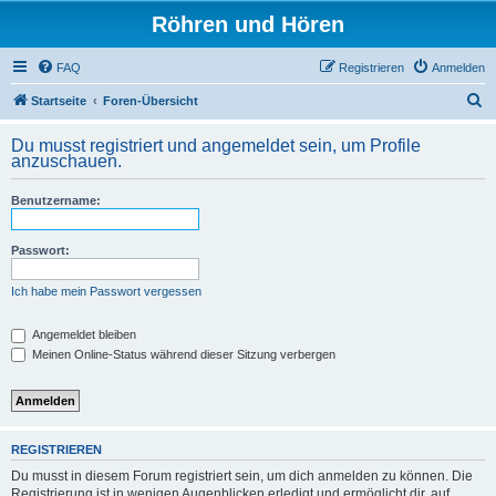
Röhren und Hören
FAQ
Registrieren
Anmelden
S
Startseite
Foren-Übersicht
u
Du musst registriert und angemeldet sein, um Profile
c
anzuschauen.
h
Benutzername:
e
Passwort:
Ich habe mein Passwort vergessen
Angemeldet bleiben
Meinen Online-Status während dieser Sitzung verbergen
REGISTRIEREN
Du musst in diesem Forum registriert sein, um dich anmelden zu können. Die
Registrierung ist in wenigen Augenblicken erledigt und ermöglicht dir, auf