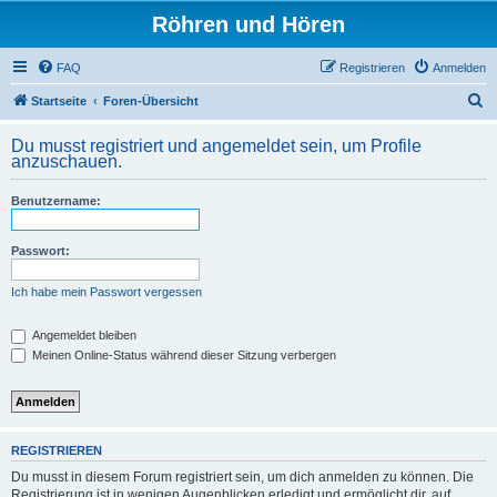
Röhren und Hören
FAQ
Registrieren
Anmelden
S
Startseite
Foren-Übersicht
u
Du musst registriert und angemeldet sein, um Profile
c
anzuschauen.
h
Benutzername:
e
Passwort:
Ich habe mein Passwort vergessen
Angemeldet bleiben
Meinen Online-Status während dieser Sitzung verbergen
REGISTRIEREN
Du musst in diesem Forum registriert sein, um dich anmelden zu können. Die
Registrierung ist in wenigen Augenblicken erledigt und ermöglicht dir, auf