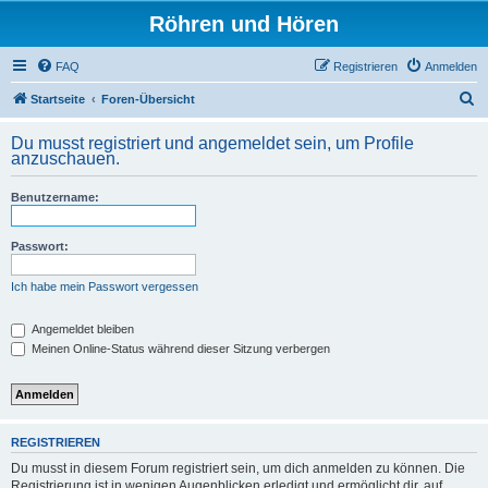
Röhren und Hören
FAQ
Registrieren
Anmelden
S
Startseite
Foren-Übersicht
u
Du musst registriert und angemeldet sein, um Profile
c
anzuschauen.
h
Benutzername:
e
Passwort:
Ich habe mein Passwort vergessen
Angemeldet bleiben
Meinen Online-Status während dieser Sitzung verbergen
REGISTRIEREN
Du musst in diesem Forum registriert sein, um dich anmelden zu können. Die
Registrierung ist in wenigen Augenblicken erledigt und ermöglicht dir, auf