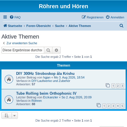
Röhren und Hören
FAQ
Registrieren
Anmelden
S
Startseite
Foren-Übersicht
Suche
Aktive Themen
u
Aktive Themen
c
Zur erweiterten Suche
h
Suche
Erweiterte Suche
e
Die Suche ergab 2 Treffer • Seite
1
von
1
Themen
DIY 300Hz Stroboskop ála Krishu
Letzter Beitrag von
hgjan
«
Mo 3. Aug 2026, 18:54
Verfasst in
DIY-Laufwerke und Zubehör
Antworten:
57
1
2
3
Tube Rolling beim Orthophonic IV
Letzter Beitrag von
Erzkanzler
«
So 2. Aug 2026, 20:09
Verfasst in
Röhren
Antworten:
88
1
2
3
4
5
Die Suche ergab 2 Treffer • Seite
1
von
1