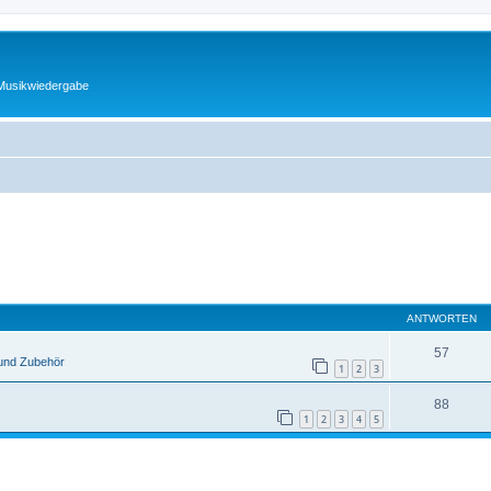
 Musikwiedergabe
ANTWORTEN
57
und Zubehör
1
2
3
88
1
2
3
4
5