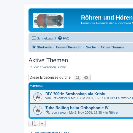
Röhren und Hören
Forum für Freunde der audiophilen
Schnellzugriff
FAQ
Startseite
Foren-Übersicht
Suche
Aktive Themen
Aktive Themen
Zur erweiterten Suche
Suche
Erweiterte Suche
THEMEN
DIY 300Hz Stroboskop ála Krishu
von
Erzkanzler
»
Mo 1. Okt 2007, 16:37
» in
DIY-Laufwerke 
Tube Rolling beim Orthophonic IV
von
yawg
»
Mo 2. Nov 2009, 15:38
» in
Röhren