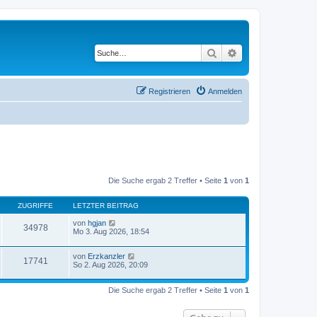
Suche
Erweiterte Suche
Registrieren
Anmelden
Die Suche ergab 2 Treffer • Seite
1
von
1
ZUGRIFFE
LETZTER BEITRAG
von
hgjan
34978
Mo 3. Aug 2026, 18:54
von
Erzkanzler
17741
So 2. Aug 2026, 20:09
Die Suche ergab 2 Treffer • Seite
1
von
1