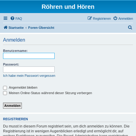
Röhren und Hören
FAQ
Registrieren
Anmelden
S
Startseite
Foren-Übersicht
u
Anmelden
c
h
Benutzername:
e
Passwort:
Ich habe mein Passwort vergessen
Angemeldet bleiben
Meinen Online-Status während dieser Sitzung verbergen
REGISTRIEREN
Du musst in diesem Forum registriert sein, um dich anmelden zu können. Die
Registrierung ist in wenigen Augenblicken erledigt und ermöglicht dir, auf
weitere Funktionen zuzugreifen. Die Board-Administration kann registrierten