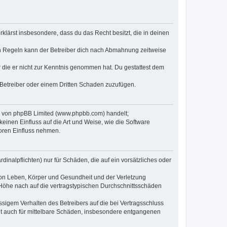
erklärst insbesondere, dass du das Recht besitzt, die in deinen
n Regeln kann der Betreiber dich nach Abmahnung zeitweise
er die er nicht zur Kenntnis genommen hat. Du gestattest dem
 Betreiber oder einem Dritten Schaden zuzufügen.
re von phpBB Limited (www.phpbb.com) handelt;
inen Einfluss auf die Art und Weise, wie die Software
oren Einfluss nehmen.
inalpflichten) nur für Schäden, die auf ein vorsätzliches oder
von Leben, Körper und Gesundheit und der Verletzung
r Höhe nach auf die vertragstypischen Durchschnittsschäden
sigem Verhalten des Betreibers auf die bei Vertragsschluss
lt auch für mittelbare Schäden, insbesondere entgangenen