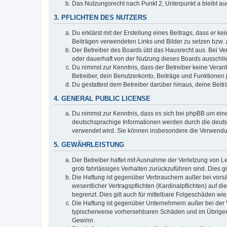
Das Nutzungsrecht nach Punkt 2, Unterpunkt a bleibt 
3. PFLICHTEN DES NUTZERS
Du erklärst mit der Erstellung eines Beitrags, dass er ke
Beiträgen verwendeten Links und Bilder zu setzen bzw.
Der Betreiber des Boards übt das Hausrecht aus. Bei V
oder dauerhaft von der Nutzung dieses Boards ausschlie
Du nimmst zur Kenntnis, dass der Betreiber keine Verantw
Betreiber, dein Benutzerkonto, Beiträge und Funktionen 
Du gestattest dem Betreiber darüber hinaus, deine Beit
4. GENERAL PUBLIC LICENSE
Du nimmst zur Kenntnis, dass es sich bei phpBB um eine
deutschsprachige Informationen werden durch die deuts
verwendet wird. Sie können insbesondere die Verwendun
5. GEWÄHRLEISTUNG
Der Betreiber haftet mit Ausnahme der Verletzung von Le
grob fahrlässiges Verhalten zurückzuführen sind. Dies 
Die Haftung ist gegenüber Verbrauchern außer bei vors
wesentlicher Vertragspflichten (Kardinalpflichten) auf
begrenzt. Dies gilt auch für mittelbare Folgeschäden 
Die Haftung ist gegenüber Unternehmern außer bei der V
typischerweise vorhersehbaren Schäden und im Übrigen 
Gewinn.