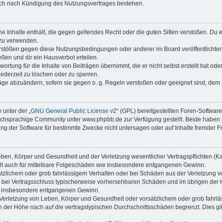
auch nach Kündigung des Nutzungsvertrages bestehen.
ine Inhalte enthält, die gegen geltendes Recht oder die guten Sitten verstoßen. Du 
 zu verwenden.
erstößen gegen diese Nutzungsbedingungen oder anderer im Board veröffentlichte
ßen und dir ein Hausverbot erteilen.
ortung für die Inhalte von Beiträgen übernimmt, die er nicht selbst erstellt hat od
jederzeit zu löschen oder zu sperren.
räge abzuändern, sofern sie gegen o. g. Regeln verstoßen oder geeignet sind, dem
 unter der „
GNU General Public License v2
“ (GPL) bereitgestellten Foren-Softwa
chsprachige Community unter www.phpbb.de zur Verfügung gestellt. Beide haben ke
g der Software für bestimmte Zwecke nicht untersagen oder auf Inhalte fremder F
ben, Körper und Gesundheit und der Verletzung wesentlicher Vertragspflichten (Kard
gilt auch für mittelbare Folgeschäden wie insbesondere entgangenen Gewinn.
ätzlichem oder grob fahrlässigem Verhalten oder bei Schäden aus der Verletzung 
 die bei Vertragsschluss typischerweise vorhersehbaren Schäden und im übrigen de
wie insbesondere entgangenen Gewinn.
erletzung von Leben, Körper und Gesundheit oder vorsätzlichem oder grob fahrläs
der Höhe nach auf die vertragstypischen Durchschnittsschäden begrenzt. Dies gi