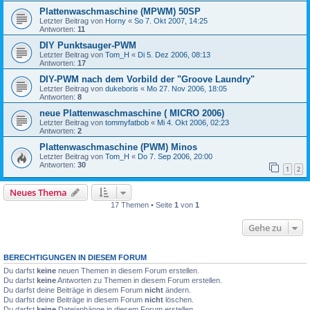
Plattenwaschmaschine (MPWM) 50SP
Letzter Beitrag von
Horny
«
So 7. Okt 2007, 14:25
Antworten:
11
DIY Punktsauger-PWM
Letzter Beitrag von
Tom_H
«
Di 5. Dez 2006, 08:13
Antworten:
17
DIY-PWM nach dem Vorbild der "Groove Laundry"
Letzter Beitrag von
dukeboris
«
Mo 27. Nov 2006, 18:05
Antworten:
8
neue Plattenwaschmaschine ( MICRO 2006)
Letzter Beitrag von
tommyfatbob
«
Mi 4. Okt 2006, 02:23
Antworten:
2
Plattenwaschmaschine (PWM) Minos
Letzter Beitrag von
Tom_H
«
Do 7. Sep 2006, 20:00
Antworten:
30
1
2
Neues Thema
17 Themen • Seite
1
von
1
Gehe zu
BERECHTIGUNGEN IN DIESEM FORUM
Du darfst
keine
neuen Themen in diesem Forum erstellen.
Du darfst
keine
Antworten zu Themen in diesem Forum erstellen.
Du darfst deine Beiträge in diesem Forum
nicht
ändern.
Du darfst deine Beiträge in diesem Forum
nicht
löschen.
Du darfst
keine
Dateianhänge in diesem Forum erstellen.