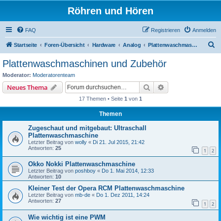
Röhren und Hören
FAQ
Registrieren
Anmelden
S
Startseite
Foren-Übersicht
Hardware
Analog
Plattenwaschmaschinen und Zubehör
u
Plattenwaschmaschinen und Zubehör
c
Moderator:
Moderatorenteam
h
Suche
Erweiterte Suche
Neues Thema
e
17 Themen • Seite
1
von
1
Themen
Zugeschaut und mitgebaut: Ultraschall
Plattenwaschmaschine
Letzter Beitrag von
wolly
«
Di 21. Jul 2015, 21:42
Antworten:
25
1
2
Okko Nokki Plattenwaschmaschine
Letzter Beitrag von
poshboy
«
Do 1. Mai 2014, 12:33
Antworten:
10
Kleiner Test der Opera RCM Plattenwaschmaschine
Letzter Beitrag von
mb-de
«
Do 1. Dez 2011, 14:24
Antworten:
27
1
2
Wie wichtig ist eine PWM