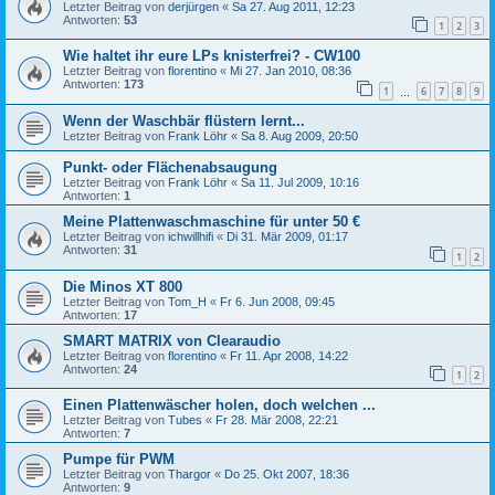
Letzter Beitrag von
derjürgen
«
Sa 27. Aug 2011, 12:23
Antworten:
53
1
2
3
Wie haltet ihr eure LPs knisterfrei? - CW100
Letzter Beitrag von
florentino
«
Mi 27. Jan 2010, 08:36
Antworten:
173
1
6
7
8
9
…
Wenn der Waschbär flüstern lernt...
Letzter Beitrag von
Frank Löhr
«
Sa 8. Aug 2009, 20:50
Punkt- oder Flächenabsaugung
Letzter Beitrag von
Frank Löhr
«
Sa 11. Jul 2009, 10:16
Antworten:
1
Meine Plattenwaschmaschine für unter 50 €
Letzter Beitrag von
ichwillhifi
«
Di 31. Mär 2009, 01:17
Antworten:
31
1
2
Die Minos XT 800
Letzter Beitrag von
Tom_H
«
Fr 6. Jun 2008, 09:45
Antworten:
17
SMART MATRIX von Clearaudio
Letzter Beitrag von
florentino
«
Fr 11. Apr 2008, 14:22
Antworten:
24
1
2
Einen Plattenwäscher holen, doch welchen ...
Letzter Beitrag von
Tubes
«
Fr 28. Mär 2008, 22:21
Antworten:
7
Pumpe für PWM
Letzter Beitrag von
Thargor
«
Do 25. Okt 2007, 18:36
Antworten:
9