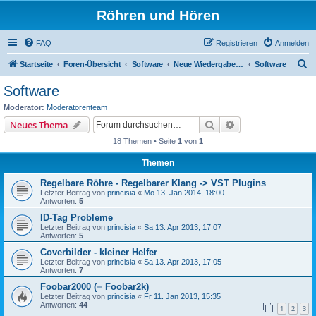
Röhren und Hören
FAQ
Registrieren
Anmelden
S
Startseite
Foren-Übersicht
Software
Neue Wiedergabesysteme
Software
u
Software
c
Moderator:
Moderatorenteam
h
Suche
Erweiterte Suche
Neues Thema
e
18 Themen • Seite
1
von
1
Themen
Regelbare Röhre - Regelbarer Klang -> VST Plugins
Letzter Beitrag von
princisia
«
Mo 13. Jan 2014, 18:00
Antworten:
5
ID-Tag Probleme
Letzter Beitrag von
princisia
«
Sa 13. Apr 2013, 17:07
Antworten:
5
Coverbilder - kleiner Helfer
Letzter Beitrag von
princisia
«
Sa 13. Apr 2013, 17:05
Antworten:
7
Foobar2000 (= Foobar2k)
Letzter Beitrag von
princisia
«
Fr 11. Jan 2013, 15:35
Antworten:
44
1
2
3