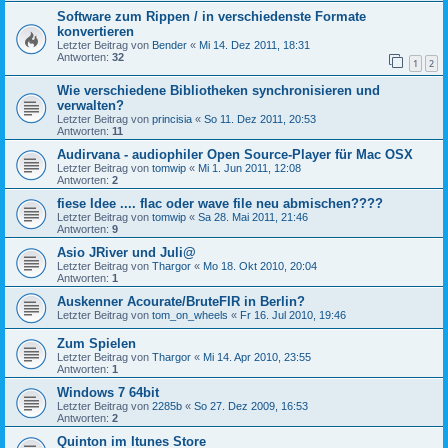
Software zum Rippen / in verschiedenste Formate
konvertieren
Letzter Beitrag von
Bender
«
Mi 14. Dez 2011, 18:31
Antworten:
32
1
2
Wie verschiedene Bibliotheken synchronisieren und
verwalten?
Letzter Beitrag von
princisia
«
So 11. Dez 2011, 20:53
Antworten:
11
Audirvana - audiophiler Open Source-Player für Mac OSX
Letzter Beitrag von
tomwip
«
Mi 1. Jun 2011, 12:08
Antworten:
2
fiese Idee .... flac oder wave file neu abmischen????
Letzter Beitrag von
tomwip
«
Sa 28. Mai 2011, 21:46
Antworten:
9
Asio JRiver und Juli@
Letzter Beitrag von
Thargor
«
Mo 18. Okt 2010, 20:04
Antworten:
1
Auskenner Acourate/BruteFIR in Berlin?
Letzter Beitrag von
tom_on_wheels
«
Fr 16. Jul 2010, 19:46
Zum Spielen
Letzter Beitrag von
Thargor
«
Mi 14. Apr 2010, 23:55
Antworten:
1
Windows 7 64bit
Letzter Beitrag von
2285b
«
So 27. Dez 2009, 16:53
Antworten:
2
Quinton im Itunes Store