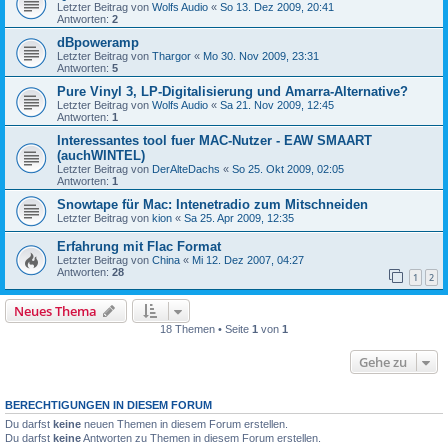
Letzter Beitrag von
Wolfs Audio
«
So 13. Dez 2009, 20:41
Antworten:
2
dBpoweramp
Letzter Beitrag von
Thargor
«
Mo 30. Nov 2009, 23:31
Antworten:
5
Pure Vinyl 3, LP-Digitalisierung und Amarra-Alternative?
Letzter Beitrag von
Wolfs Audio
«
Sa 21. Nov 2009, 12:45
Antworten:
1
Interessantes tool fuer MAC-Nutzer - EAW SMAART
(auchWINTEL)
Letzter Beitrag von
DerAlteDachs
«
So 25. Okt 2009, 02:05
Antworten:
1
Snowtape für Mac: Intenetradio zum Mitschneiden
Letzter Beitrag von
kion
«
Sa 25. Apr 2009, 12:35
Erfahrung mit Flac Format
Letzter Beitrag von
China
«
Mi 12. Dez 2007, 04:27
Antworten:
28
1
2
Neues Thema
18 Themen • Seite
1
von
1
Gehe zu
BERECHTIGUNGEN IN DIESEM FORUM
Du darfst
keine
neuen Themen in diesem Forum erstellen.
Du darfst
keine
Antworten zu Themen in diesem Forum erstellen.