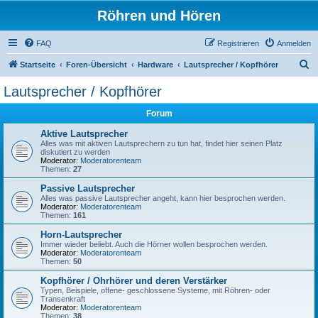
Röhren und Hören
FAQ
Registrieren
Anmelden
S
Startseite
Foren-Übersicht
Hardware
Lautsprecher / Kopfhörer
u
Lautsprecher / Kopfhörer
c
Forum
h
e
Aktive Lautsprecher
Alles was mit aktiven Lautsprechern zu tun hat, findet hier seinen Platz
diskutiert zu werden
Moderator:
Moderatorenteam
Themen:
27
Passive Lautsprecher
Alles was passive Lautsprecher angeht, kann hier besprochen werden.
Moderator:
Moderatorenteam
Themen:
161
Horn-Lautsprecher
Immer wieder beliebt. Auch die Hörner wollen besprochen werden.
Moderator:
Moderatorenteam
Themen:
50
Kopfhörer / Ohrhörer und deren Verstärker
Typen, Beispiele, offene- geschlossene Systeme, mit Röhren- oder
Transenkraft
Moderator:
Moderatorenteam
Themen:
38