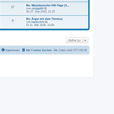
u
t
r
e
r
Re: Westdeutsche Hifi-Tage (3…
B
37
s
a
N
von
vintage64
e
t
g
e
So 27. Sep 2015, 21:23
i
e
u
t
r
e
r
Re: Ärger mit dem Tinnitus
B
8
s
a
N
von
haotschmi
e
t
g
e
Di 31. Mär 2026, 10:00
i
e
u
t
r
e
r
B
s
a
e
t
g
i
Gehe zu
e
t
r
r
B
a
e
Impressum
Alle Cookies löschen
Alle Zeiten sind
UTC+02:00
g
i
t
r
a
g