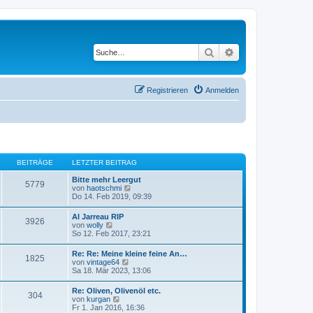
Suche
Erweiterte Suche
Registrieren
Anmelden
BEITRÄGE
LETZTER BEITRAG
Bitte mehr Leergut
5779
N
von
haotschmi
e
Do 14. Feb 2019, 09:39
u
e
Al Jarreau RIP
3926
s
N
von
wolly
t
e
So 12. Feb 2017, 23:21
e
u
r
e
Re: Re: Meine kleine feine An…
B
1825
s
N
von
vintage64
e
t
e
Sa 18. Mär 2023, 13:06
i
e
u
t
r
e
r
Re: Oliven, Olivenöl etc.
B
304
s
a
N
von
kurgan
e
t
g
e
Fr 1. Jan 2016, 16:36
i
e