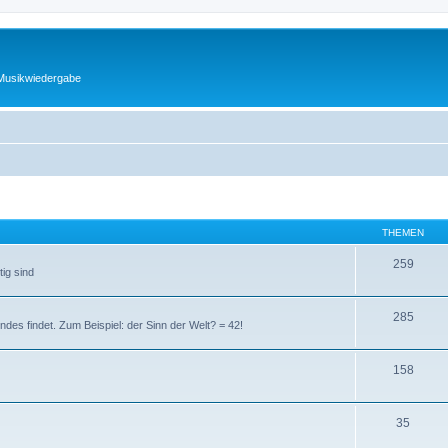
 Musikwiedergabe
THEMEN
259
tig sind
285
ndes findet. Zum Beispiel: der Sinn der Welt? = 42!
158
35