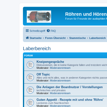
Röhren und Hören
Forum für Freunde der audiophilen
Schnellzugriff
FAQ
Startseite
Foren-Übersicht
Stammtische
Laberbereich
Laberbereich
FORUM
Kneipengespräche
Diskussionen, die in keine Kategorie fallen und trotzdem wich
Moderator:
Moderatorenteam
Off Topic
Alles und nicht alles, was in anderen Kategorien nichts passe
Moderator:
Moderatorenteam
Die Anlagen der Boardnutzer / Vorstellungen
technisches und privates
Moderator:
Moderatorenteam
Guten Appetit - Rezepte mit und ohne 'Röhre'
Leckeres zum Nachkochen
Moderator:
Moderatorenteam